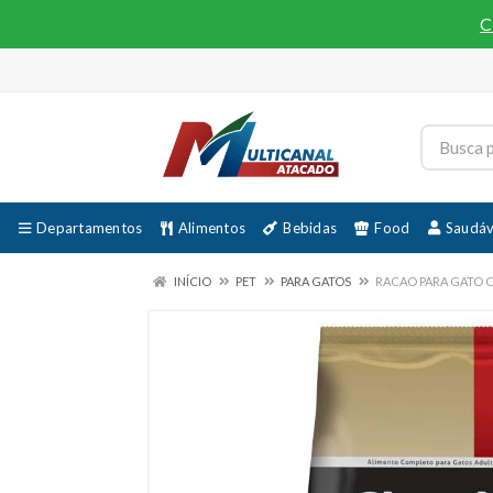
C
Departamentos
Alimentos
Bebidas
Food
Saudáv
INÍCIO
PET
PARA GATOS
RACAO PARA GATO C