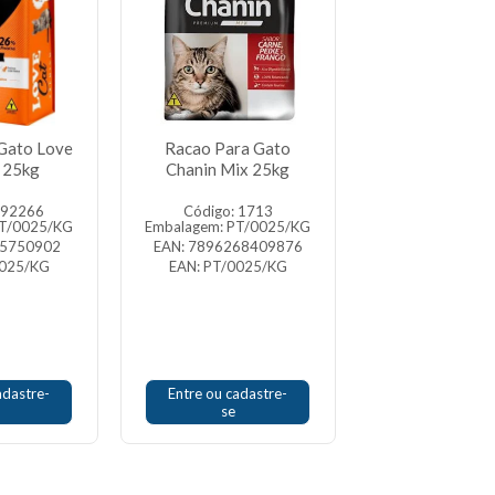
Gato Love
Racao Para Gato
Racao Para Ga
 25kg
Chanin Mix 25kg
Cat Mix 1
492266
Código: 1713
Código: 49
PT/0025/KG
Embalagem: PT/0025/KG
Embalagem: PT/
05750902
EAN: 7896268409876
EAN: 6192057
0025/KG
EAN: PT/0025/KG
EAN: FD/001
adastre-
Entre ou cadastre-
Entre ou cada
se
se