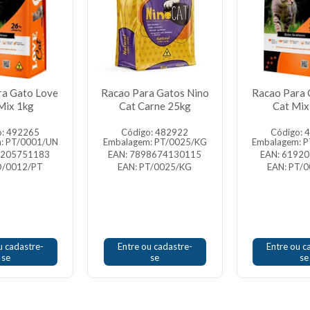
ra Gato Love
Racao Para Gatos Nino
Racao Para 
Mix 1kg
Cat Carne 25kg
Cat Mix
o: 492265
Código: 482922
Código: 
: PT/0001/UN
Embalagem: PT/0025/KG
Embalagem: 
9205751183
EAN: 7898674130115
EAN: 6192
D/0012/PT
EAN: PT/0025/KG
EAN: PT/
u cadastre-
Entre ou cadastre-
Entre ou c
se
se
se