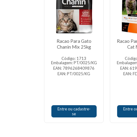
Para Gato Love
Racao Para Gato
Racao Pa
t Mix 25kg
Chanin Mix 25kg
Cat 
igo: 492266
Código: 1713
Códig
gem: PT/0025/KG
Embalagem: PT/0025/KG
Embalagem
 619205750902
EAN: 7896268409876
EAN: 61
: PT/0025/KG
EAN: PT/0025/KG
EAN: F
e ou cadastre-
Entre ou cadastre-
Entre o
se
se