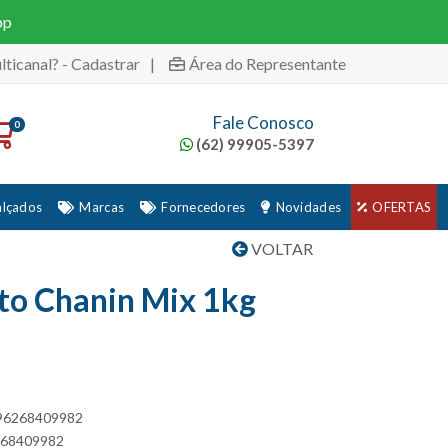
pp
lticanal? - Cadastrar
|
Área do Representante
Fale Conosco
0
(62) 99905-5397
alçados
Marcas
Fornecedores
Novidades
OFERTAS
VOLTAR
to Chanin Mix 1kg
896268409982
6268409982