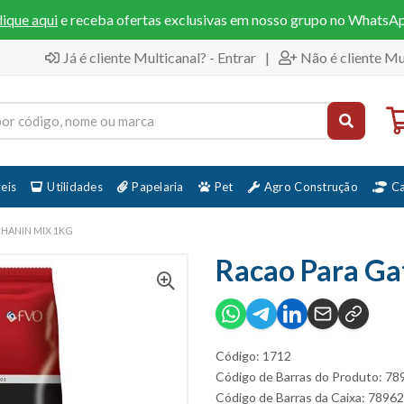
lique aqui
e receba ofertas exclusivas em nosso grupo no WhatsA
Já é cliente Multicanal? - Entrar
|
Não é cliente Mu
eis
Utilidades
Papelaria
Pet
Agro Construção
C
HANIN MIX 1KG
Racao Para Ga
Código: 1712
Código de Barras do Produto: 7
Código de Barras da Caixa: 789