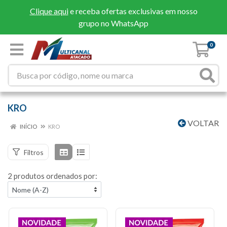
Clique aqui
e receba ofertas exclusivas em nosso
grupo no WhatsApp
0
KRO
VOLTAR
INÍCIO
KRO
Filtros
2 produtos ordenados por: