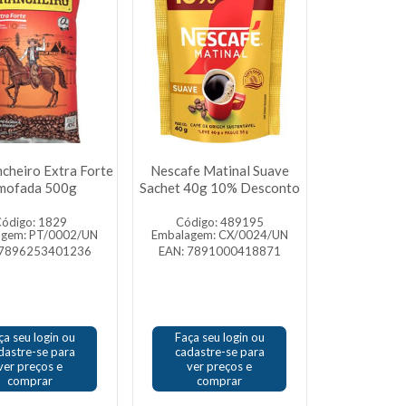
cheiro Extra Forte
Nescafe Matinal Suave
mofada 500g
Sachet 40g 10% Desconto
ódigo: 1829
Código: 489195
agem: PT/0002/UN
Embalagem: CX/0024/UN
 7896253401236
EAN: 7891000418871
ça seu login ou
Faça seu login ou
dastre-se para
cadastre-se para
ver preços e
ver preços e
comprar
comprar