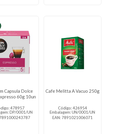
Em Capsula Dolce
Cafe Melitta A Vacuo 250g
xpresso 60g 10un
digo: 478957
Código: 426954
agem: DP/0001/UN
Embalagem: UN/0001/UN
 7891000243787
EAN: 7891021006071