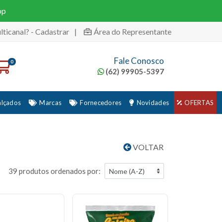
pp
lticanal? - Cadastrar
|
Área do Representante
Fale Conosco
0
(62) 99905-5397
alçados
Marcas
Fornecedores
Novidades
OFERTAS
VOLTAR
39 produtos ordenados por: