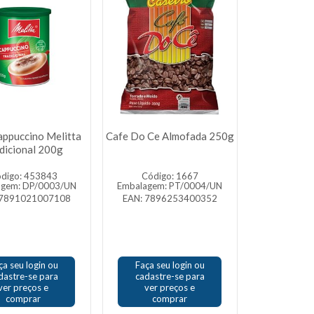
appuccino Melitta
Cafe Do Ce Almofada 250g
dicional 200g
digo: 453843
Código: 1667
agem: DP/0003/UN
Embalagem: PT/0004/UN
 7891021007108
EAN: 7896253400352
ça seu login ou
Faça seu login ou
dastre-se para
cadastre-se para
ver preços e
ver preços e
comprar
comprar