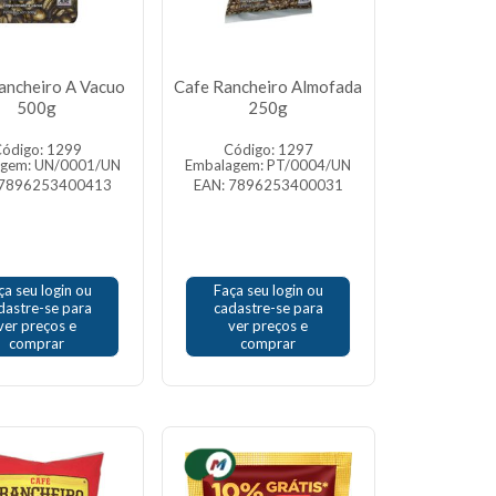
ancheiro A Vacuo
Cafe Rancheiro Almofada
500g
250g
ódigo: 1299
Código: 1297
agem: UN/0001/UN
Embalagem: PT/0004/UN
 7896253400413
EAN: 7896253400031
ça seu login ou
Faça seu login ou
dastre-se para
cadastre-se para
ver preços e
ver preços e
comprar
comprar