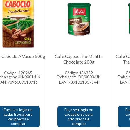
 Caboclo A Vacuo 500g
Cafe Cappuccino Melitta
Cafe C
Chocolate 200g
Tra
Código: 490965
Código: 456329
Có
mbalagem: UN/0001/UN
Embalagem: DP/0003/UN
Embal
EAN: 7896089010916
EAN: 7891021007344
EAN:
Faça seu login ou
Faça seu login ou
Fa
cadastre-se para
cadastre-se para
ca
ver preços e
ver preços e
comprar
comprar