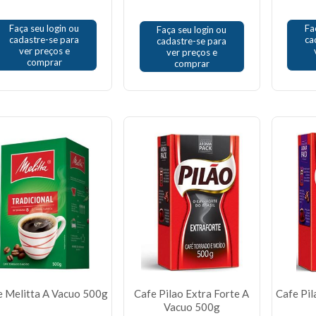
Faça seu login ou
Fa
Faça seu login ou
cadastre-se para
ca
cadastre-se para
ver preços e
ver preços e
comprar
comprar
e Melitta A Vacuo 500g
Cafe Pilao Extra Forte A
Cafe Pil
Vacuo 500g