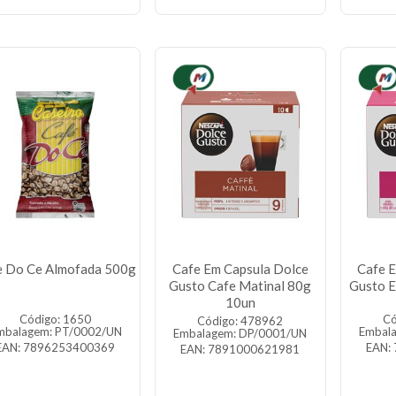
e Do Ce Almofada 500g
Cafe Em Capsula Dolce
Cafe 
Gusto Cafe Matinal 80g
Gusto E
10un
Código: 1650
Có
Código: 478962
mbalagem: PT/0002/UN
Embal
Embalagem: DP/0001/UN
EAN: 7896253400369
EAN:
EAN: 7891000621981