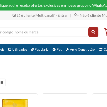
lique aqui
e receba ofertas exclusivas em nosso grupo no WhatsA
Já é cliente Multicanal? - Entrar
|
Não é cliente Mu
eis
Utilidades
Papelaria
Pet
Agro Construção
C