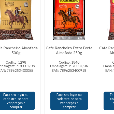
e Rancheiro Almofada
Cafe Rancheiro Extra Forte
Cafe Ran
500g
Almofada 250g
Al
Código: 1298
Código: 1840
C
mbalagem: PT/0002/UN
Embalagem: PT/0004/UN
Embal
EAN: 7896253400055
EAN: 7896253400918
EAN:
Faça seu login ou
Faça seu login ou
Fa
cadastre-se para
cadastre-se para
ca
ver preços e
ver preços e
comprar
comprar