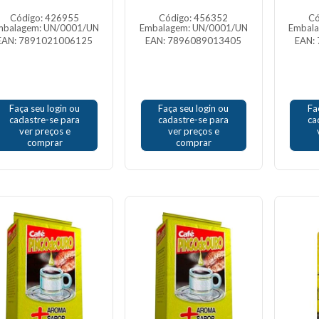
Código: 426955
Código: 456352
Có
mbalagem: UN/0001/UN
Embalagem: UN/0001/UN
Embal
EAN: 7891021006125
EAN: 7896089013405
EAN:
Faça seu login ou
Faça seu login ou
Fa
cadastre-se para
cadastre-se para
ca
ver preços e
ver preços e
comprar
comprar