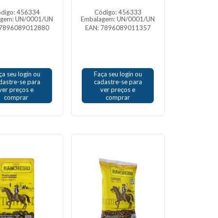
digo: 456334
Código: 456333
agem: UN/0001/UN
Embalagem: UN/0001/UN
 7896089012880
EAN: 7896089011357
ça seu login ou
Faça seu login ou
dastre-se para
cadastre-se para
ver preços e
ver preços e
comprar
comprar