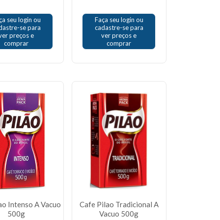
ça seu login ou
Faça seu login ou
dastre-se para
cadastre-se para
ver preços e
ver preços e
comprar
comprar
ao Intenso A Vacuo
Cafe Pilao Tradicional A
500g
Vacuo 500g