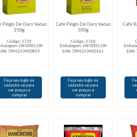
e Pingo De Ouro Vacuo
Cafe Pingo De Ouro Vacuo
Cafe R
250g
500g
Código: 1739
Código: 1768
C
mbalagem: UN/0001/UN
Embalagem: UN/0001/UN
Embal
EAN: 7896253400819
EAN: 7896253400161
EAN:
Faça seu login ou
Faça seu login ou
Fa
cadastre-se para
cadastre-se para
ca
ver preços e
ver preços e
comprar
comprar