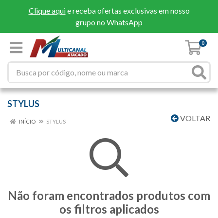
Clique aqui
e receba ofertas exclusivas em nosso
grupo no WhatsApp
0
STYLUS
VOLTAR
INÍCIO
STYLUS
Não foram encontrados produtos com
os filtros aplicados