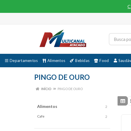
C
Departamentos
Alimentos
Bebidas
Food
Saudáv
PINGO DE OURO
INÍCIO
PINGO DE OURO
Alimentos
2
Cafe
2