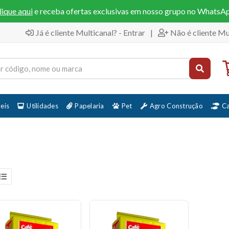
lique aqui
e receba ofertas exclusivas em nosso grupo no WhatsA
Já é cliente Multicanal? - Entrar
|
Não é cliente Mu
eis
Utilidades
Papelaria
Pet
Agro Construção
C