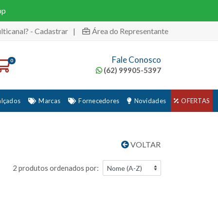
pp
lticanal? - Cadastrar
|
Área do Representante
Fale Conosco
0
(62) 99905-5397
alçados
Marcas
Fornecedores
Novidades
OFERTAS
VOLTAR
2 produtos ordenados por: