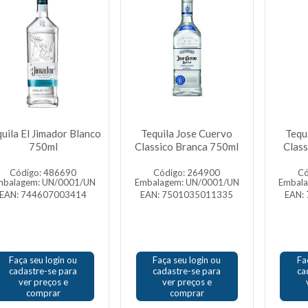
uila El Jimador Blanco
Tequila Jose Cuervo
Tequ
750ml
Classico Branca 750ml
Clas
Código: 486690
Código: 264900
Có
mbalagem: UN/0001/UN
Embalagem: UN/0001/UN
Embal
EAN: 744607003414
EAN: 7501035011335
EAN:
Faça seu login ou
Faça seu login ou
Fa
cadastre-se para
cadastre-se para
ca
ver preços e
ver preços e
comprar
comprar