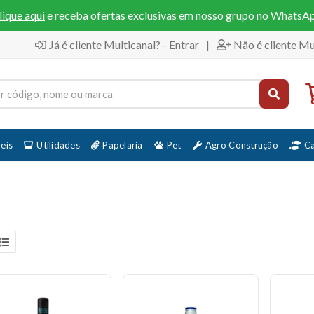
lique aqui
e receba ofertas exclusivas em nosso grupo no WhatsA
Já é cliente Multicanal? - Entrar
|
Não é cliente Mu
eis
Utilidades
Papelaria
Pet
Agro Construção
C