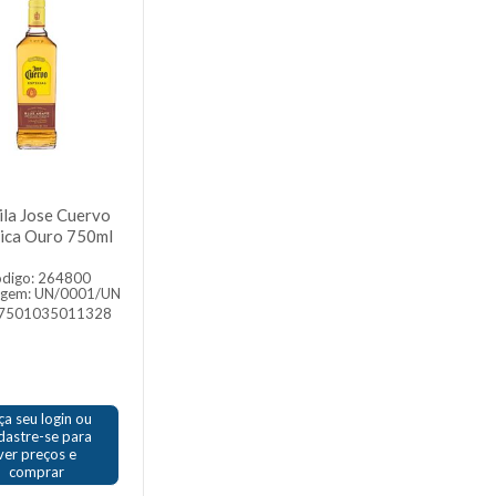
ila Jose Cuervo
sica Ouro 750ml
digo: 264800
agem: UN/0001/UN
 7501035011328
ça seu login ou
dastre-se para
ver preços e
comprar