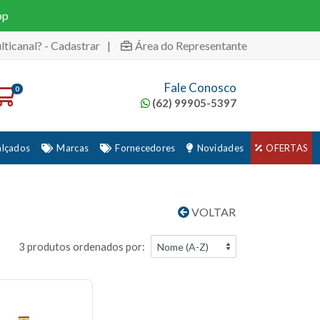
pp
lticanal? - Cadastrar
|
Área do Representante
Fale Conosco
0
(62) 99905-5397
alçados
Marcas
Fornecedores
Novidades
OFERTAS
VOLTAR
3 produtos ordenados por: