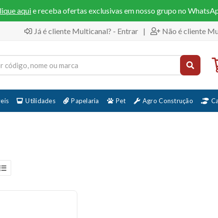
lique aqui
e receba ofertas exclusivas em nosso grupo no WhatsA
Já é cliente Multicanal? - Entrar
|
Não é cliente Mu
eis
Utilidades
Papelaria
Pet
Agro Construção
C