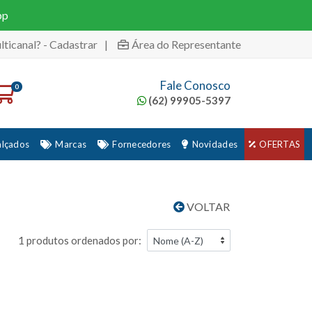
pp
lticanal? - Cadastrar
|
Área do Representante
Fale Conosco
0
(62) 99905-5397
alçados
Marcas
Fornecedores
Novidades
OFERTAS
VOLTAR
1 produtos ordenados por: