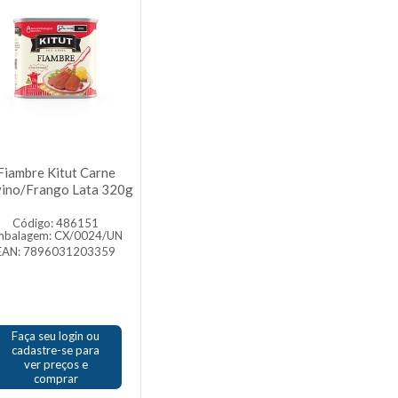
Fiambre Kitut Carne
ino/Frango Lata 320g
Código: 486151
mbalagem: CX/0024/UN
EAN: 7896031203359
Faça seu login ou
cadastre-se para
ver preços e
comprar