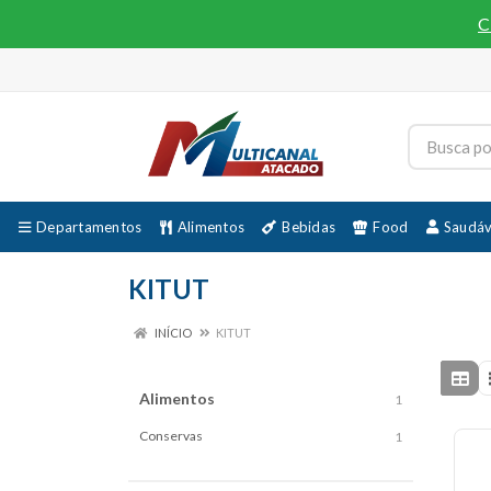
C
Departamentos
Alimentos
Bebidas
Food
Saudáv
KITUT
INÍCIO
KITUT
Alimentos
1
Conservas
1