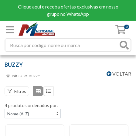
Clique aqui
e receba ofertas exclusivas em nosso
grupo no WhatsApp
0
BUZZY
VOLTAR
INÍCIO
BUZZY
Filtros
4 produtos ordenados por: