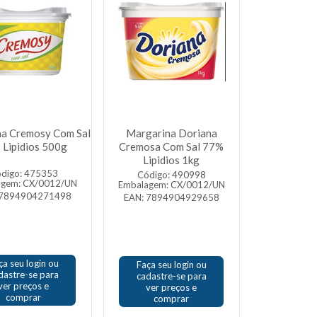
a Cremosy Com Sal
Margarina Doriana
 Lipidios 500g
Cremosa Com Sal 77%
Lipidios 1kg
digo: 475353
Código: 490998
agem: CX/0012/UN
Embalagem: CX/0012/UN
 7894904271498
EAN: 7894904929658
ça seu login ou
Faça seu login ou
dastre-se para
cadastre-se para
ver preços e
ver preços e
comprar
comprar