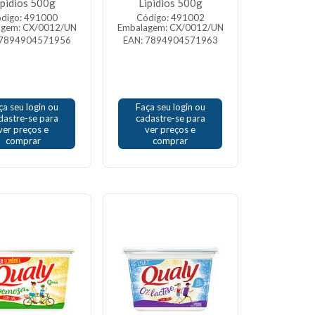
ipidios 500g
Lipidios 500g
digo: 491000
Código: 491002
agem: CX/0012/UN
Embalagem: CX/0012/UN
 7894904571956
EAN: 7894904571963
ça seu login ou
Faça seu login ou
dastre-se para
cadastre-se para
ver preços e
ver preços e
comprar
comprar