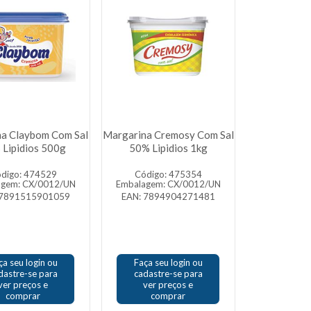
a Claybom Com Sal
Margarina Cremosy Com Sal
 Lipidios 500g
50% Lipidios 1kg
digo: 474529
Código: 475354
agem: CX/0012/UN
Embalagem: CX/0012/UN
 7891515901059
EAN: 7894904271481
ça seu login ou
Faça seu login ou
dastre-se para
cadastre-se para
ver preços e
ver preços e
comprar
comprar