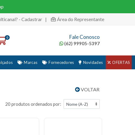
pp
lticanal? - Cadastrar
|
Área do Representante
Fale Conosco
0
(62) 99905-5397
alçados
Marcas
Fornecedores
Novidades
OFERTAS
VOLTAR
20 produtos ordenados por: