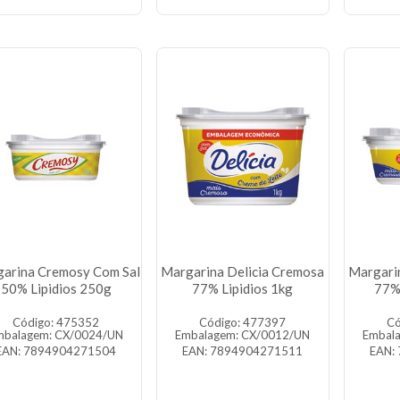
arina Cremosy Com Sal
Margarina Delicia Cremosa
Margari
50% Lipidios 250g
77% Lipidios 1kg
77%
Código: 475352
Código: 477397
Có
mbalagem: CX/0024/UN
Embalagem: CX/0012/UN
Embal
EAN: 7894904271504
EAN: 7894904271511
EAN: