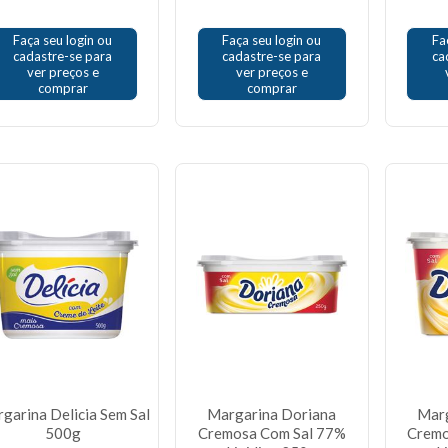
Faça seu login ou
Faça seu login ou
Fa
cadastre-se para
cadastre-se para
ca
ver preços e
ver preços e
comprar
comprar
garina Delicia Sem Sal
Margarina Doriana
Marg
500g
Cremosa Com Sal 77%
Cremo