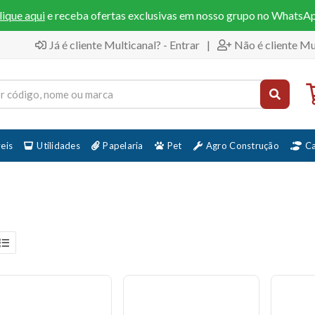
lique aqui
e receba ofertas exclusivas em nosso grupo no WhatsA
Já é cliente Multicanal? - Entrar
|
Não é cliente Mu
eis
Utilidades
Papelaria
Pet
Agro Construção
C