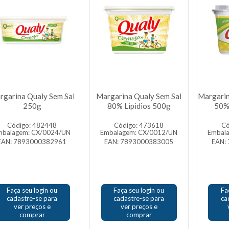
rgarina Qualy Sem Sal
Margarina Qualy Sem Sal
Margarin
250g
80% Lipidios 500g
50%
Código: 482448
Código: 473618
Có
mbalagem: CX/0024/UN
Embalagem: CX/0012/UN
Embal
EAN: 7893000382961
EAN: 7893000383005
EAN:
Faça seu login ou
Faça seu login ou
Fa
cadastre-se para
cadastre-se para
ca
ver preços e
ver preços e
comprar
comprar