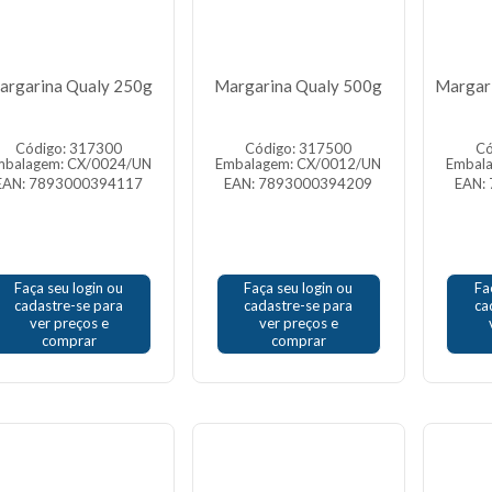
argarina Qualy 250g
Margarina Qualy 500g
Margari
Código: 317300
Código: 317500
Có
mbalagem: CX/0024/UN
Embalagem: CX/0012/UN
Embal
EAN: 7893000394117
EAN: 7893000394209
EAN:
Faça seu login ou
Faça seu login ou
Fa
cadastre-se para
cadastre-se para
ca
ver preços e
ver preços e
comprar
comprar