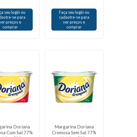
ça seu login ou
Faça seu login ou
dastre-se para
cadastre-se para
ver preços e
ver preços e
comprar
comprar
arina Doriana
Margarina Doriana
sa Com Sal 77%
Cremosa Sem Sal 77%