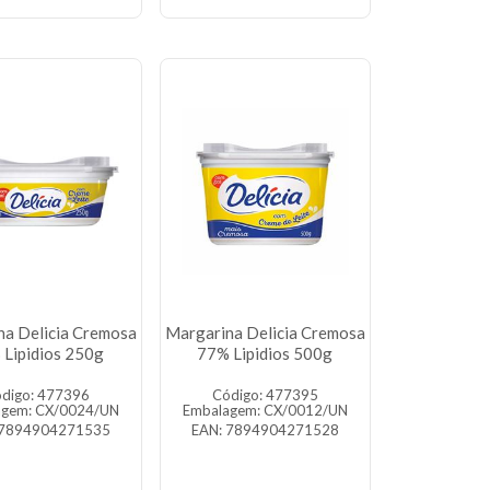
na Delicia Cremosa
Margarina Delicia Cremosa
 Lipidios 250g
77% Lipidios 500g
digo: 477396
Código: 477395
agem: CX/0024/UN
Embalagem: CX/0012/UN
 7894904271535
EAN: 7894904271528