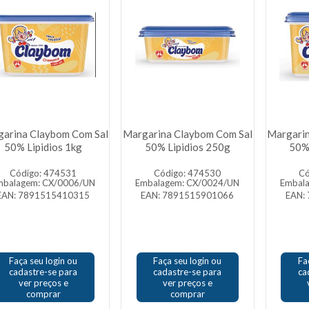
arina Claybom Com Sal
Margarina Claybom Com Sal
Margarin
50% Lipidios 1kg
50% Lipidios 250g
50%
Código: 474531
Código: 474530
Có
mbalagem: CX/0006/UN
Embalagem: CX/0024/UN
Embal
EAN: 7891515410315
EAN: 7891515901066
EAN:
Faça seu login ou
Faça seu login ou
Fa
cadastre-se para
cadastre-se para
ca
ver preços e
ver preços e
comprar
comprar