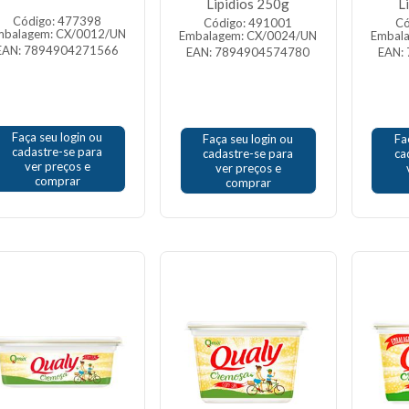
Lipidios 250g
L
Código: 477398
Código: 491001
Có
mbalagem: CX/0012/UN
Embalagem: CX/0024/UN
Embal
EAN: 7894904271566
EAN: 7894904574780
EAN:
Faça seu login ou
Faça seu login ou
Fa
cadastre-se para
cadastre-se para
ca
ver preços e
ver preços e
comprar
comprar