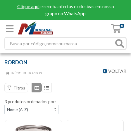
Clique aqui
e receba ofertas exclusivas em nosso
grupo no WhatsApp
0
BORDON
VOLTAR
INÍCIO
BORDON
Filtros
3 produtos ordenados por: