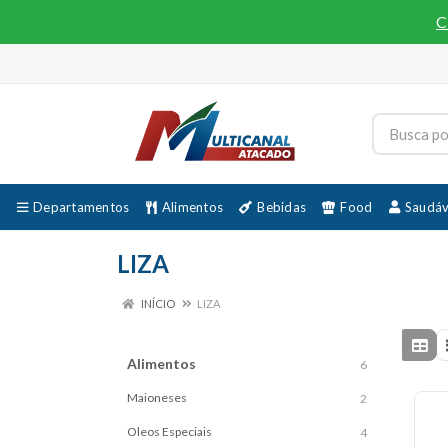
C
Departamentos
Alimentos
Bebidas
Food
Saudáv
LIZA
INÍCIO
LIZA
Alimentos
6
Maioneses
2
Oleos Especiais
4