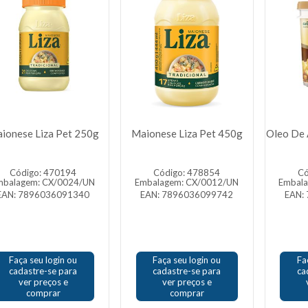
ionese Liza Pet 250g
Maionese Liza Pet 450g
Oleo De 
Código: 470194
Código: 478854
Có
mbalagem: CX/0024/UN
Embalagem: CX/0012/UN
Embal
EAN: 7896036091340
EAN: 7896036099742
EAN:
Faça seu login ou
Faça seu login ou
Fa
cadastre-se para
cadastre-se para
ca
ver preços e
ver preços e
comprar
comprar