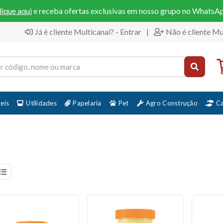
lique aqui
e receba ofertas exclusivas em nosso grupo no WhatsA
Já é cliente Multicanal? - Entrar
|
Não é cliente Mu
eis
Utilidades
Papelaria
Pet
Agro Construção
C