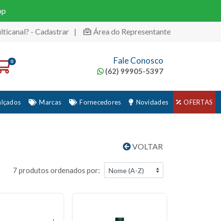
pp
lticanal? - Cadastrar
|
Área do Representante
Fale Conosco
0
(62) 99905-5397
alçados
Marcas
Fornecedores
Novidades
OFERTAS
VOLTAR
7 produtos ordenados por: