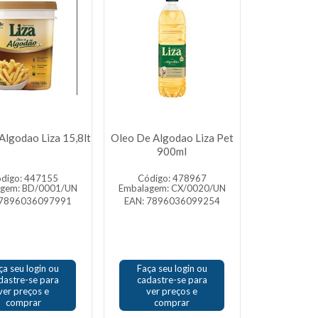
Algodao Liza 15,8lt
Oleo De Algodao Liza Pet
900ml
digo: 447155
Código: 478967
agem: BD/0001/UN
Embalagem: CX/0020/UN
 7896036097991
EAN: 7896036099254
ça seu login ou
Faça seu login ou
dastre-se para
cadastre-se para
ver preços e
ver preços e
comprar
comprar