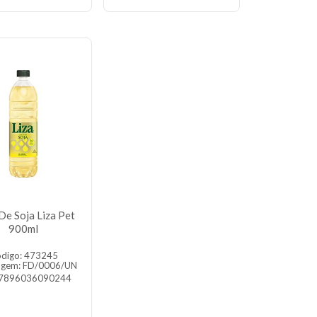
De Soja Liza Pet
900ml
digo: 473245
agem: FD/0006/UN
 7896036090244