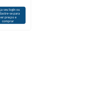
ça seu login ou
dastre-se para
ver preços e
comprar