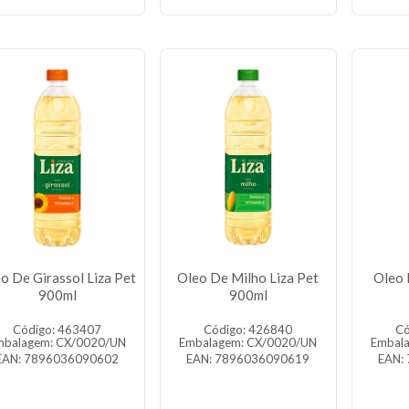
o De Girassol Liza Pet
Oleo De Milho Liza Pet
Oleo 
900ml
900ml
Código: 463407
Código: 426840
Có
mbalagem: CX/0020/UN
Embalagem: CX/0020/UN
Embal
EAN: 7896036090602
EAN: 7896036090619
EAN: