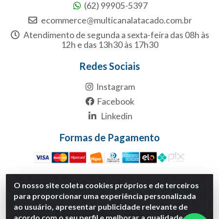
(62) 99905-5397
ecommerce@multicanalatacado.com.br
Atendimento de segunda a sexta-feira das 08h às
12h e das 13h30 às 17h30
Redes Sociais
Instagram
Facebook
Linkedin
Formas de Pagamento
O nosso site coleta cookies próprios e de terceiros
para proporcionar uma experiência personalizada
Multicanal Atacado LTDA - Rua 1-B, S/NC, Quadra1B Lote 1
ao usuário, apresentar publicidade relevante de
Anexo Modulo 2 - Polo Empresarial Goias - Etapa Xiii,
acordo com o seu perfil e melhorar a qualidade do