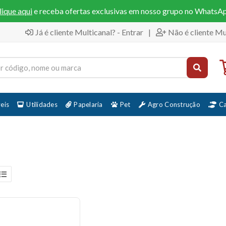
lique aqui
e receba ofertas exclusivas em nosso grupo no WhatsA
Já é cliente Multicanal? - Entrar
|
Não é cliente Mu
eis
Utilidades
Papelaria
Pet
Agro Construção
C