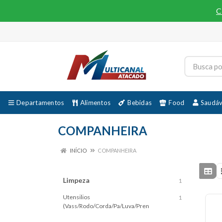
C
Departamentos
Alimentos
Bebidas
Food
Saudáv
COMPANHEIRA
INÍCIO
COMPANHEIRA
Limpeza
1
Utensilios
1
(Vass/Rodo/Corda/Pa/Luva/Pren