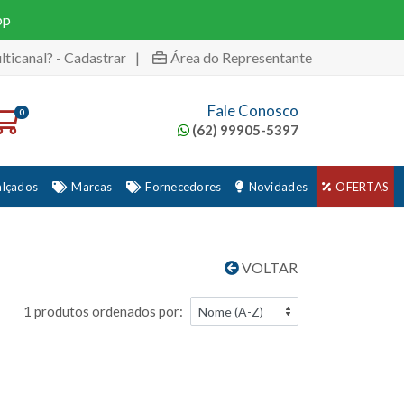
pp
lticanal? - Cadastrar
|
Área do Representante
Fale Conosco
0
(62) 99905-5397
alçados
Marcas
Fornecedores
Novidades
OFERTAS
VOLTAR
1 produtos ordenados por: