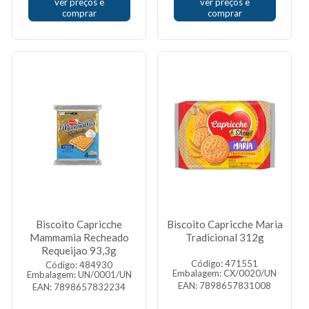
ver preços e
ver preços e
comprar
comprar
Biscoito Capricche
Biscoito Capricche Maria
Mammamia Recheado
Tradicional 312g
Requeijao 93,3g
Código: 471551
Código: 484930
Embalagem: CX/0020/UN
Embalagem: UN/0001/UN
EAN: 7898657831008
EAN: 7898657832234