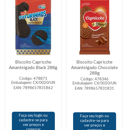
Biscoito Capricche
Biscoito Capricche
Amanteigado Black 288g
Amanteigado Chocolate
288g
Código: 478871
Código: 478346
Embalagem: CX/0020/UN
Embalagem: CX/0020/UN
EAN: 7898657831862
EAN: 7898657831831
Faça seu login ou
Faça seu login ou
cadastre-se para
cadastre-se para
ver preços e
ver preços e
comprar
comprar