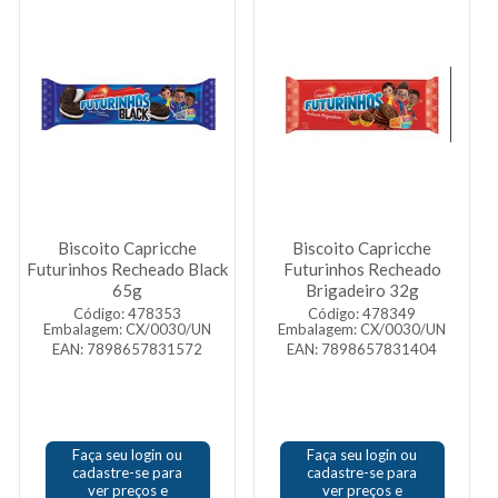
Biscoito Capricche
Biscoito Capricche
Futurinhos Recheado Black
Futurinhos Recheado
65g
Brigadeiro 32g
Código: 478353
Código: 478349
Embalagem: CX/0030/UN
Embalagem: CX/0030/UN
EAN: 7898657831572
EAN: 7898657831404
Faça seu login ou
Faça seu login ou
cadastre-se para
cadastre-se para
ver preços e
ver preços e