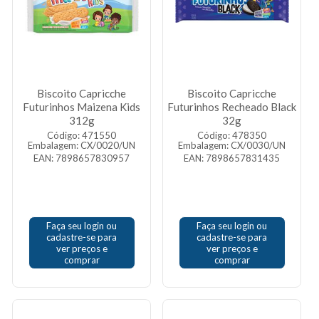
Biscoito Capricche
Biscoito Capricche
Futurinhos Maizena Kids
Futurinhos Recheado Black
312g
32g
Código: 471550
Código: 478350
Embalagem: CX/0020/UN
Embalagem: CX/0030/UN
EAN: 7898657830957
EAN: 7898657831435
Faça seu login ou
Faça seu login ou
cadastre-se para
cadastre-se para
ver preços e
ver preços e
comprar
comprar