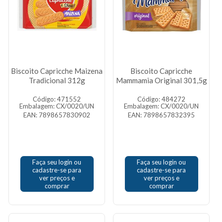
Biscoito Capricche Maizena
Biscoito Capricche
Tradicional 312g
Mammamia Original 301,5g
Código: 471552
Código: 484272
Embalagem: CX/0020/UN
Embalagem: CX/0020/UN
EAN: 7898657830902
EAN: 7898657832395
Faça seu login ou
Faça seu login ou
cadastre-se para
cadastre-se para
ver preços e
ver preços e
comprar
comprar