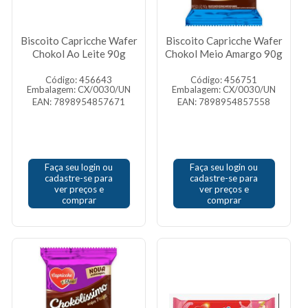
Biscoito Capricche Wafer
Biscoito Capricche Wafer
Chokol Ao Leite 90g
Chokol Meio Amargo 90g
Código: 456643
Código: 456751
Embalagem: CX/0030/UN
Embalagem: CX/0030/UN
EAN: 7898954857671
EAN: 7898954857558
Faça seu login ou
Faça seu login ou
cadastre-se para
cadastre-se para
ver preços e
ver preços e
comprar
comprar