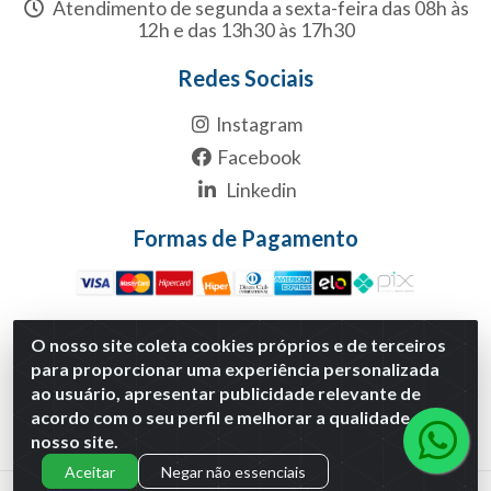
Atendimento de segunda a sexta-feira das 08h às
12h e das 13h30 às 17h30
Redes Sociais
Instagram
Facebook
Linkedin
Formas de Pagamento
O nosso site coleta cookies próprios e de terceiros
para proporcionar uma experiência personalizada
Multicanal Atacado LTDA - Rua 1-B, S/NC, Quadra1B Lote 1
ao usuário, apresentar publicidade relevante de
Anexo Modulo 2 - Polo Empresarial Goias - Etapa Xiii,
acordo com o seu perfil e melhorar a qualidade do
Aparecida de Goiânia/GO - CNPJ 29.460.170/0001-30
nosso site.
Aceitar
Negar não essenciais