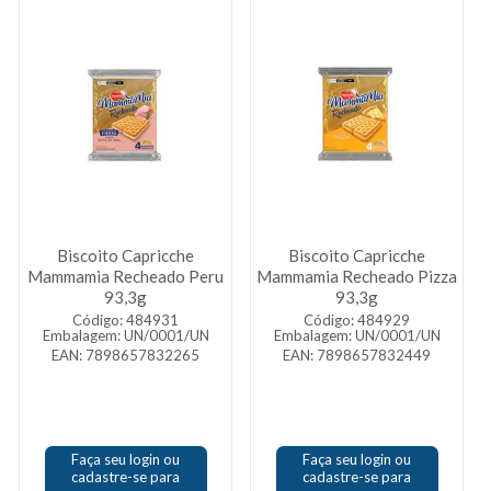
Biscoito Capricche
Biscoito Capricche
Mammamia Recheado Peru
Mammamia Recheado Pizza
93,3g
93,3g
Código: 484931
Código: 484929
Embalagem: UN/0001/UN
Embalagem: UN/0001/UN
EAN: 7898657832265
EAN: 7898657832449
Faça seu login ou
Faça seu login ou
cadastre-se para
cadastre-se para