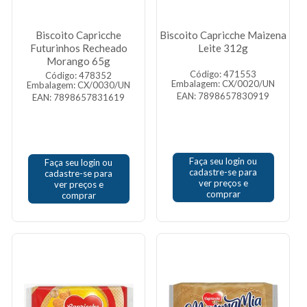
Biscoito Capricche
Biscoito Capricche Maizena
Futurinhos Recheado
Leite 312g
Morango 65g
Código: 471553
Código: 478352
Embalagem: CX/0020/UN
Embalagem: CX/0030/UN
EAN: 7898657830919
EAN: 7898657831619
Faça seu login ou
Faça seu login ou
cadastre-se para
cadastre-se para
ver preços e
ver preços e
comprar
comprar