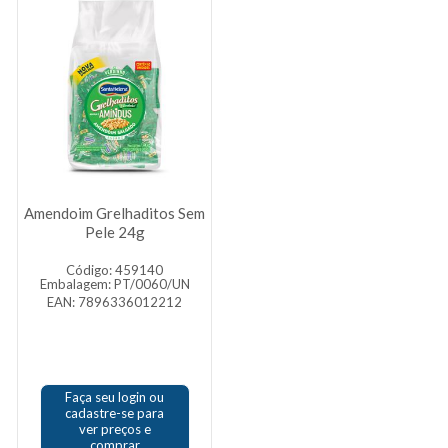
Amendoim Grelhaditos Sem
Pele 24g
Código: 459140
Embalagem: PT/0060/UN
EAN: 7896336012212
Faça seu login ou
cadastre-se para
ver preços e
comprar