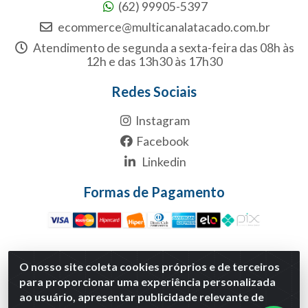
(62) 99905-5397
ecommerce@multicanalatacado.com.br
Atendimento de segunda a sexta-feira das 08h às
12h e das 13h30 às 17h30
Redes Sociais
Instagram
Facebook
Linkedin
Formas de Pagamento
O nosso site coleta cookies próprios e de terceiros
Multicanal Atacado LTDA - Rua 1-B, S/NC, Quadra1B Lote 1
para proporcionar uma experiência personalizada
Anexo Modulo 2 - Polo Empresarial Goias - Etapa Xiii,
ao usuário, apresentar publicidade relevante de
Aparecida de Goiânia/GO - CNPJ 29.460.170/0001-30