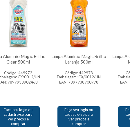
a Aluminio Magic Brilho
Limpa Aluminio Magic Brilho
Limpa Al
Clear 500ml
Laranja 500ml
Código: 449972
Código: 449973
Có
mbalagem: CX/0012/UN
Embalagem: CX/0012/UN
Embal
EAN: 7897938902468
EAN: 7897938900778
EAN:
Faça seu login ou
Faça seu login ou
Fa
cadastre-se para
cadastre-se para
ca
ver preços e
ver preços e
comprar
comprar