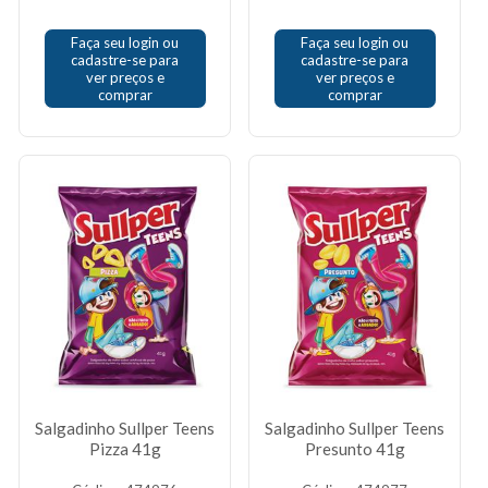
Faça seu login ou
Faça seu login ou
cadastre-se para
cadastre-se para
ver preços e
ver preços e
comprar
comprar
Salgadinho Sullper Teens
Salgadinho Sullper Teens
Pizza 41g
Presunto 41g