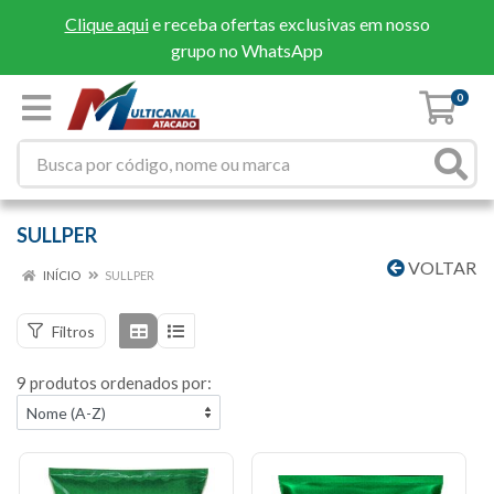
Clique aqui
e receba ofertas exclusivas em nosso
grupo no WhatsApp
0
SULLPER
VOLTAR
INÍCIO
SULLPER
Filtros
9 produtos ordenados por: