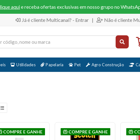
lique aqui
e receba ofertas exclusivas em nosso grupo no WhatsA
Já é cliente Multicanal? - Entrar
|
Não é cliente Mu
eis
Utilidades
Papelaria
Pet
Agro Construção
C
COMPRE E GANHE
COMPRE E GANHE
CO