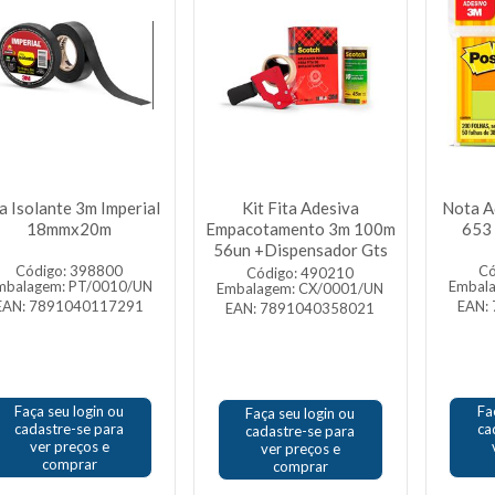
a Isolante 3m Imperial
Kit Fita Adesiva
Nota A
18mmx20m
Empacotamento 3m 100m
653 
56un +Dispensador Gts
Código: 398800
Có
Código: 490210
mbalagem: PT/0010/UN
Embal
Embalagem: CX/0001/UN
EAN: 7891040117291
EAN:
EAN: 7891040358021
Faça seu login ou
Fa
Faça seu login ou
cadastre-se para
ca
cadastre-se para
ver preços e
ver preços e
comprar
comprar