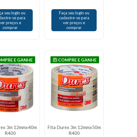
ça seu login ou
Faça seu login ou
dastre-se para
cadastre-se para
ver preços e
ver preços e
comprar
comprar
MPRE E GANHE
COMPRE E GANHE
urex 3m 12mmx40m
Fita Durex 3m 12mmx50m
R400
R400