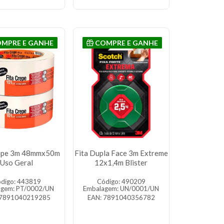
MPRE E GANHE
COMPRE E GANHE
repe 3m 48mmx50m
Fita Dupla Face 3m Extreme
Uso Geral
12x1,4m Blister
digo: 443819
Código: 490209
agem: PT/0002/UN
Embalagem: UN/0001/UN
 7891040219285
EAN: 7891040356782