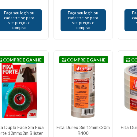
Faça seu login ou
Faça seu login ou
Fa
cadastre-se para
cadastre-se para
ca
ver preços e
ver preços e
comprar
comprar
COMPRE E GANHE
COMPRE E GANHE
CO
ta Dupla Face 3m Fixa
Fita Durex 3m 12mmx30m
Fita D
rte 12mmx2m Blister
R400