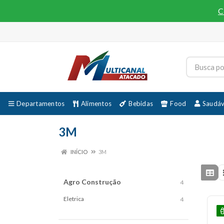
C
Departamentos
Alimentos
Bebidas
Food
Saudáv
3M
INÍCIO
3M
Agro Construção
4
Eletrica
4