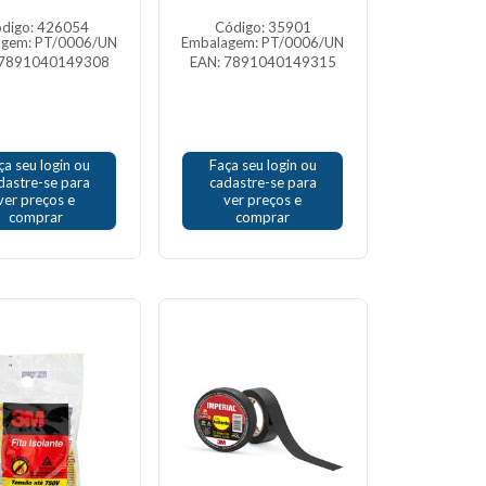
digo: 426054
Código: 35901
agem: PT/0006/UN
Embalagem: PT/0006/UN
 7891040149308
EAN: 7891040149315
ça seu login ou
Faça seu login ou
dastre-se para
cadastre-se para
ver preços e
ver preços e
comprar
comprar