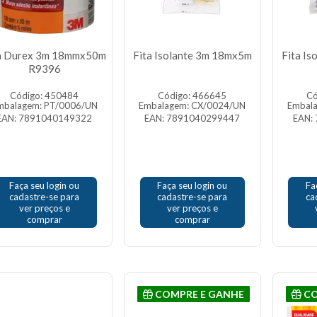
a Durex 3m 18mmx50m
Fita Isolante 3m 18mx5m
Fita I
R9396
Código: 450484
Código: 466645
Có
mbalagem: PT/0006/UN
Embalagem: CX/0024/UN
Embal
EAN: 7891040149322
EAN: 7891040299447
EAN:
Faça seu login ou
Faça seu login ou
Fa
cadastre-se para
cadastre-se para
ca
ver preços e
ver preços e
comprar
comprar
COMPRE E GANHE
CO