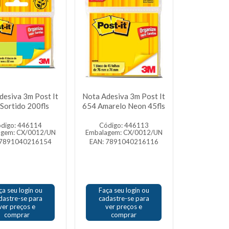
desiva 3m Post It
Nota Adesiva 3m Post It
Sortido 200fls
654 Amarelo Neon 45fls
digo: 446114
Código: 446113
agem: CX/0012/UN
Embalagem: CX/0012/UN
 7891040216154
EAN: 7891040216116
ça seu login ou
Faça seu login ou
dastre-se para
cadastre-se para
ver preços e
ver preços e
comprar
comprar