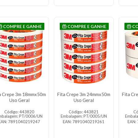
COMPRE E GANHE
COMPRE E GANHE
CO
a Crepe 3m 18mmx50m
Fita Crepe 3m 24mmx50m
Fita C
Uso Geral
Uso Geral
Código: 443820
Código: 443821
Có
mbalagem: PT/0006/UN
Embalagem: PT/0005/UN
Embal
EAN: 7891040219247
EAN: 7891040219261
EAN: