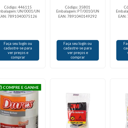
Código: 446115
Código: 35801
Có
mbalagem: UN/0001/UN
Embalagem: PT/0010/UN
Embal
EAN: 7891040075126
EAN: 7891040149292
EAN:
Faça seu login ou
Faça seu login ou
Fa
cadastre-se para
cadastre-se para
ca
ver preços e
ver preços e
comprar
comprar
COMPRE E GANHE