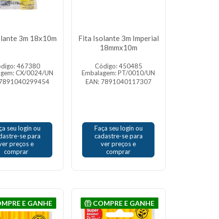
solante 3m 18x10m
Fita Isolante 3m Imperial
18mmx10m
digo: 467380
Código: 450485
agem: CX/0024/UN
Embalagem: PT/0010/UN
 7891040299454
EAN: 7891040117307
ça seu login ou
Faça seu login ou
dastre-se para
cadastre-se para
ver preços e
ver preços e
comprar
comprar
MPRE E GANHE
COMPRE E GANHE