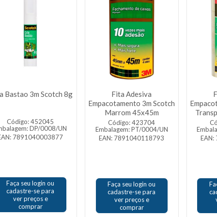
a Bastao 3m Scotch 8g
Fita Adesiva
F
Empacotamento 3m Scotch
Empacot
Marrom 45x45m
Trans
Código: 452045
Código: 423704
Có
mbalagem: DP/0008/UN
Embalagem: PT/0004/UN
Embal
EAN: 7891040003877
EAN: 7891040118793
EAN:
Faça seu login ou
Faça seu login ou
Fa
cadastre-se para
cadastre-se para
ca
ver preços e
ver preços e
comprar
comprar