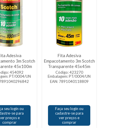
ita Adesiva
Fita Adesiva
amento 3m Scotch
Empacotamento 3m Scotch
parente 45x100m
Transparente 45x45m
digo: 454092
Código: 423270
agem: PT/0004/UN
Embalagem: PT/0004/UN
 7891040296842
EAN: 7891040118809
ça seu login ou
Faça seu login ou
dastre-se para
cadastre-se para
ver preços e
ver preços e
comprar
comprar