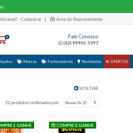
pp
lticanal? - Cadastrar
|
Área do Representante
Fale Conosco
0
(62) 99905-5397
alçados
Marcas
Fornecedores
Novidades
OFERTAS
VOLTAR
22 produtos ordenados por:
MPRE E GANHE
COMPRE E GANHE