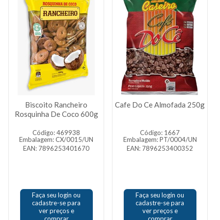
Biscoito Rancheiro
Cafe Do Ce Almofada 250g
Rosquinha De Coco 600g
Código: 469938
Código: 1667
Embalagem: CX/0015/UN
Embalagem: PT/0004/UN
EAN: 7896253401670
EAN: 7896253400352
Faça seu login ou
Faça seu login ou
cadastre-se para
cadastre-se para
ver preços e
ver preços e
comprar
comprar