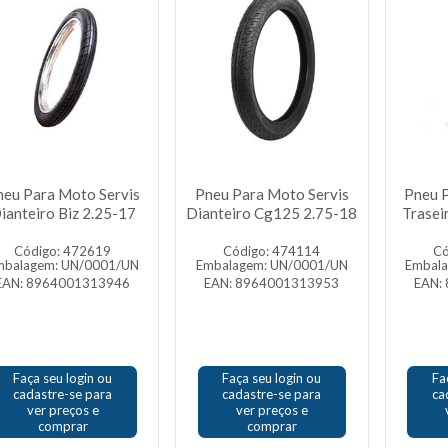
neu Para Moto Servis
Pneu Para Moto Servis
Pneu 
ianteiro Biz 2.25-17
Dianteiro Cg125 2.75-18
Trasei
Código: 472619
Código: 474114
Có
mbalagem: UN/0001/UN
Embalagem: UN/0001/UN
Embal
EAN: 8964001313946
EAN: 8964001313953
EAN:
Faça seu login ou
Faça seu login ou
Fa
cadastre-se para
cadastre-se para
ca
ver preços e
ver preços e
comprar
comprar