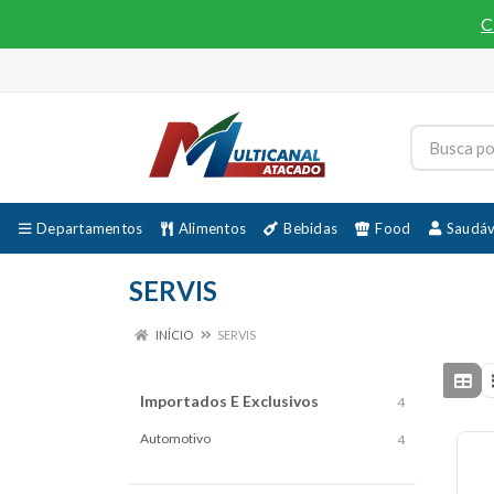
C
Departamentos
Alimentos
Bebidas
Food
Saudáv
SERVIS
INÍCIO
SERVIS
Importados E Exclusivos
4
Automotivo
4