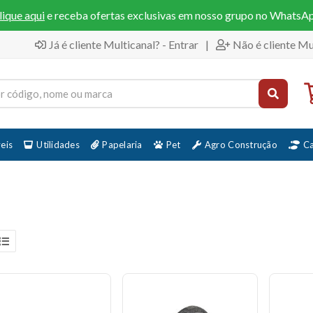
lique aqui
e receba ofertas exclusivas em nosso grupo no WhatsA
Já é cliente Multicanal? - Entrar
|
Não é cliente Mu
eis
Utilidades
Papelaria
Pet
Agro Construção
C