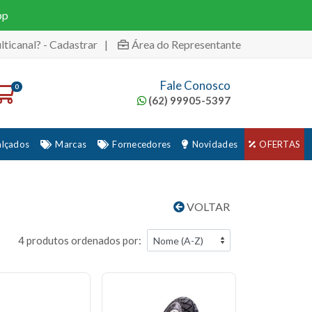
pp
lticanal? - Cadastrar
|
Área do Representante
Fale Conosco
0
(62) 99905-5397
alçados
Marcas
Fornecedores
Novidades
OFERTAS
VOLTAR
4 produtos ordenados por: