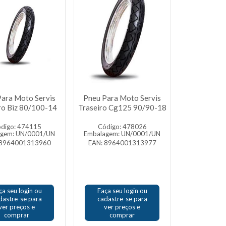
Para Moto Servis
Pneu Para Moto Servis
ro Biz 80/100-14
Traseiro Cg125 90/90-18
digo: 474115
Código: 478026
agem: UN/0001/UN
Embalagem: UN/0001/UN
 8964001313960
EAN: 8964001313977
ça seu login ou
Faça seu login ou
dastre-se para
cadastre-se para
ver preços e
ver preços e
comprar
comprar