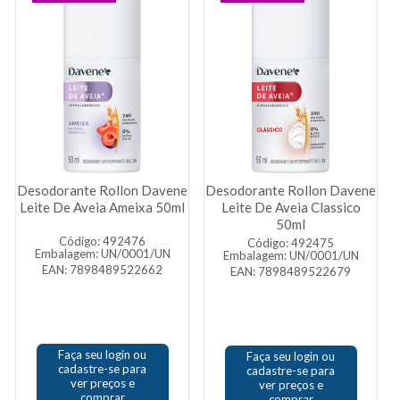
Desodorante Rollon Davene
Desodorante Rollon Davene
Leite De Aveia Ameixa 50ml
Leite De Aveia Classico
50ml
Código: 492476
Código: 492475
Embalagem: UN/0001/UN
Embalagem: UN/0001/UN
EAN: 7898489522662
EAN: 7898489522679
Faça seu login ou
Faça seu login ou
cadastre-se para
cadastre-se para
ver preços e
ver preços e
comprar
comprar