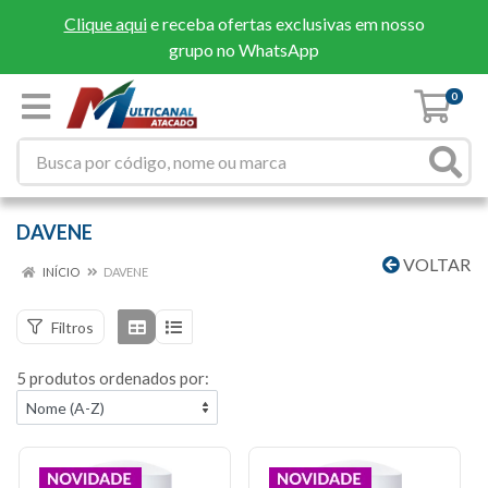
Clique aqui
e receba ofertas exclusivas em nosso
grupo no WhatsApp
0
DAVENE
VOLTAR
INÍCIO
DAVENE
Filtros
5 produtos ordenados por: