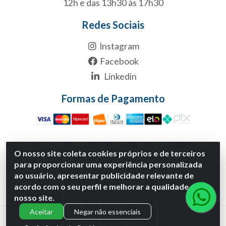
12h e das 13h30 às 17h30
Redes Sociais
Instagram
Facebook
Linkedin
Formas de Pagamento
O nosso site coleta cookies próprios e de terceiros
Multicanal Atacado LTDA - Rua 1-B, S/NC, Quadra1B Lote 1
para proporcionar uma experiência personalizada
Anexo Modulo 2 - Polo Empresarial Goias - Etapa Xiii,
ao usuário, apresentar publicidade relevante de
Aparecida de Goiânia/GO - CNPJ 29.460.170/0001-30
acordo com o seu perfil e melhorar a qualidade do
nosso site.
Aceitar
Negar não essenciais