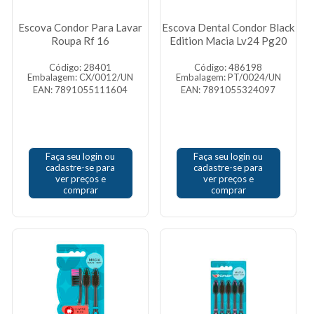
Escova Condor Para Lavar
Escova Dental Condor Black
Roupa Rf 16
Edition Macia Lv24 Pg20
Código: 28401
Código: 486198
Embalagem: CX/0012/UN
Embalagem: PT/0024/UN
EAN: 7891055111604
EAN: 7891055324097
Faça seu login ou
Faça seu login ou
cadastre-se para
cadastre-se para
ver preços e
ver preços e
comprar
comprar