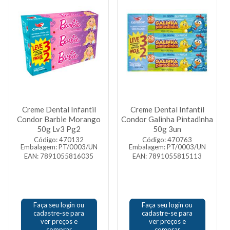
Creme Dental Infantil
Creme Dental Infantil
Condor Barbie Morango
Condor Galinha Pintadinha
50g Lv3 Pg2
50g 3un
Código: 470132
Código: 470763
Embalagem: PT/0003/UN
Embalagem: PT/0003/UN
EAN: 7891055816035
EAN: 7891055815113
Faça seu login ou
Faça seu login ou
cadastre-se para
cadastre-se para
ver preços e
ver preços e
comprar
comprar