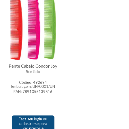
Pente Cabelo Condor Joy
Sortido
Código: 492694
Embalagem: UN/0001/UN
EAN: 7891055139516
Faça seu login ou
cadastre-se para
ver preços e