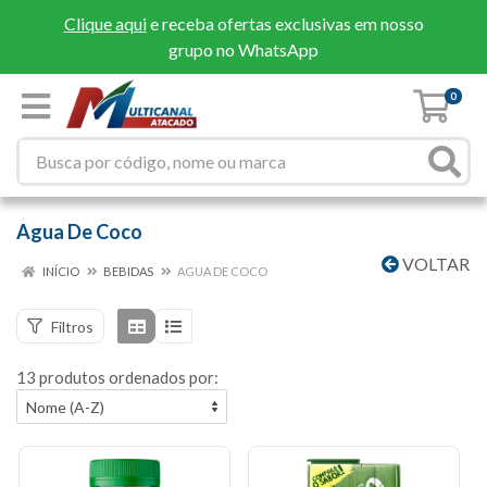
Clique aqui
e receba ofertas exclusivas em nosso
grupo no WhatsApp
0
Agua De Coco
VOLTAR
INÍCIO
BEBIDAS
AGUA DE COCO
Filtros
13 produtos ordenados por: