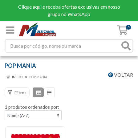
Clique aqui
e receba ofertas exclusivas em nosso
grupo no WhatsApp
0
POP MANIA
VOLTAR
INÍCIO
POP MANIA
Filtros
1 produtos ordenados por: