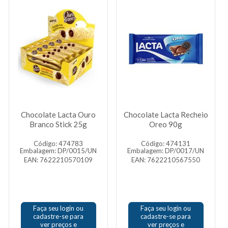
Chocolate Lacta Ouro
Chocolate Lacta Recheio
Branco Stick 25g
Oreo 90g
Código: 474783
Código: 474131
Embalagem: DP/0015/UN
Embalagem: DP/0017/UN
EAN: 7622210570109
EAN: 7622210567550
Faça seu login ou
Faça seu login ou
cadastre-se para
cadastre-se para
ver preços e
ver preços e