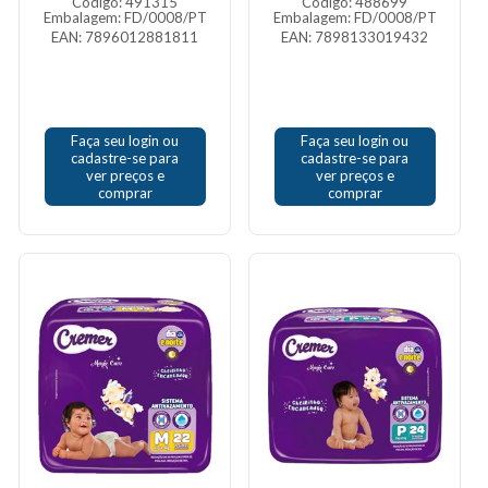
Código: 491315
Código: 488699
Embalagem: FD/0008/PT
Embalagem: FD/0008/PT
EAN: 7896012881811
EAN: 7898133019432
Faça seu login ou
Faça seu login ou
cadastre-se para
cadastre-se para
ver preços e
ver preços e
comprar
comprar