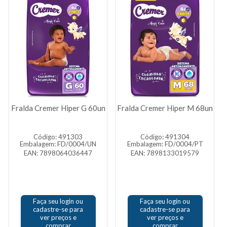
Fralda Cremer Hiper G 60un
Fralda Cremer Hiper M 68un
Código: 491303
Código: 491304
Embalagem: FD/0004/UN
Embalagem: FD/0004/PT
EAN: 7898064036447
EAN: 7898133019579
Faça seu login ou
Faça seu login ou
cadastre-se para
cadastre-se para
ver preços e
ver preços e
comprar
comprar