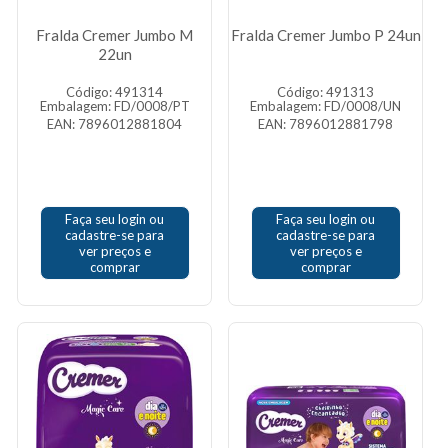
Fralda Cremer Jumbo M
Fralda Cremer Jumbo P 24un
22un
Código: 491314
Código: 491313
Embalagem: FD/0008/PT
Embalagem: FD/0008/UN
EAN: 7896012881804
EAN: 7896012881798
Faça seu login ou
Faça seu login ou
cadastre-se para
cadastre-se para
ver preços e
ver preços e
comprar
comprar