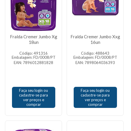
Fralda Cremer Jumbo Xg
Fralda Cremer Jumbo Xxg
18un
16un
Código: 491316
Código: 488643
Embalagem: FD/0008/PT
Embalagem: FD/0008/PT
EAN: 7896012881828
EAN: 7898064036393
Faça seu login ou
Faça seu login ou
cadastre-se para
cadastre-se para
ver preços e
ver preços e
comprar
comprar