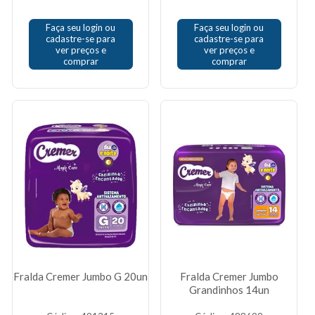
Faça seu login ou
Faça seu login ou
cadastre-se para
cadastre-se para
ver preços e
ver preços e
comprar
comprar
Fralda Cremer Jumbo G 20un
Fralda Cremer Jumbo
Grandinhos 14un