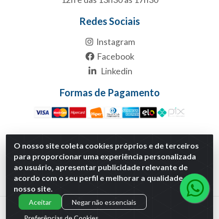
Redes Sociais
Instagram
Facebook
Linkedin
Formas de Pagamento
O nosso site coleta cookies próprios e de terceiros
Multicanal Atacado LTDA - Rua 1-B, S/NC, Quadra1B Lote 1
para proporcionar uma experiência personalizada
Anexo Modulo 2 - Polo Empresarial Goias - Etapa Xiii,
ao usuário, apresentar publicidade relevante de
Aparecida de Goiânia/GO - CNPJ 29.460.170/0001-30
acordo com o seu perfil e melhorar a qualidade do
nosso site.
Aceitar
Negar não essenciais
Preferências de Cookies