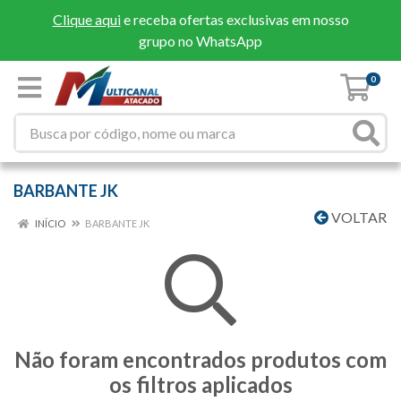
Clique aqui
e receba ofertas exclusivas em nosso
grupo no WhatsApp
0
BARBANTE JK
VOLTAR
INÍCIO
BARBANTE JK
Não foram encontrados produtos com
os filtros aplicados