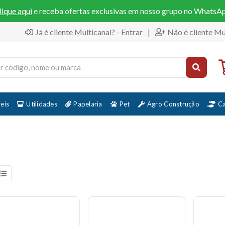
lique aqui
e receba ofertas exclusivas em nosso grupo no WhatsA
Já é cliente Multicanal? - Entrar
|
Não é cliente Mu
eis
Utilidades
Papelaria
Pet
Agro Construção
C