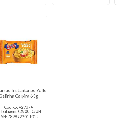
rrao Instantaneo Yolle
Galinha Caipira 63g
Código: 429374
mbalagem: CX/0050/UN
EAN: 7898922011012