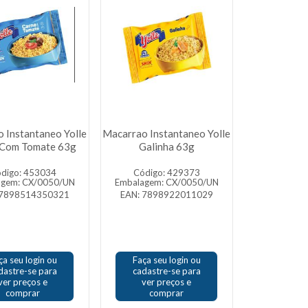
 Instantaneo Yolle
Macarrao Instantaneo Yolle
 Com Tomate 63g
Galinha 63g
digo: 453034
Código: 429373
agem: CX/0050/UN
Embalagem: CX/0050/UN
 7898514350321
EAN: 7898922011029
ça seu login ou
Faça seu login ou
dastre-se para
cadastre-se para
ver preços e
ver preços e
comprar
comprar