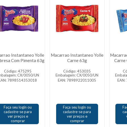
rrao Instantaneo Yolle
Macarrao Instantaneo Yolle
Macarrao
bresa Com Pimenta 63g
Carne 63g
Carne
Código: 475295
Código: 453035
Có
mbalagem: CX/0050/UN
Embalagem: CX/0050/UN
Embal
EAN: 7898514353018
EAN: 7898922011005
EAN:
Faça seu login ou
Faça seu login ou
Fa
cadastre-se para
cadastre-se para
ca
ver preços e
ver preços e
comprar
comprar