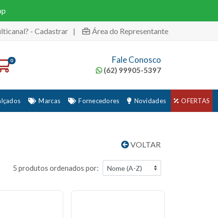
pp
lticanal? - Cadastrar
|
Área do Representante
Fale Conosco
0
(62) 99905-5397
alçados
Marcas
Fornecedores
Novidades
OFERTAS
VOLTAR
5 produtos ordenados por: