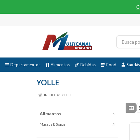
C
Departamentos
Alimentos
Bebidas
Food
Saudáv
YOLLE
INÍCIO
YOLLE
Alimentos
5
Massas E Sopas
5