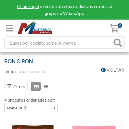
Clique aqui
e receba ofertas exclusivas em nosso
grupo no WhatsApp
0
BON O BON
VOLTAR
INÍCIO
BON O BON
Filtros
4 produtos ordenados por: