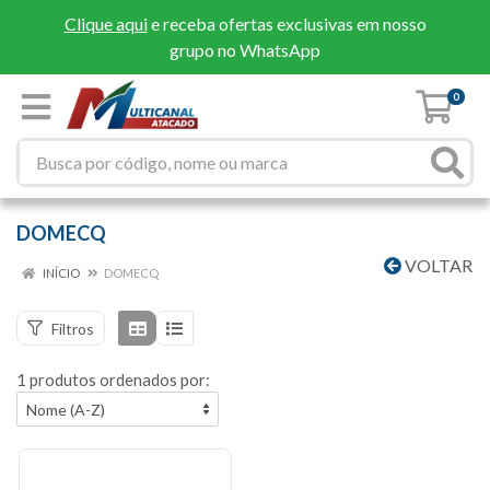
Clique aqui
e receba ofertas exclusivas em nosso
grupo no WhatsApp
0
DOMECQ
VOLTAR
INÍCIO
DOMECQ
Filtros
1 produtos ordenados por: