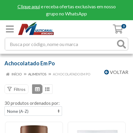
Clique aqui
e receba ofertas exclusivas em nosso
grupo no WhatsApp
0
Achocolatado Em Po
VOLTAR
INÍCIO
ALIMENTOS
ACHOCOLATADO EM PO
Filtros
30 produtos ordenados por: