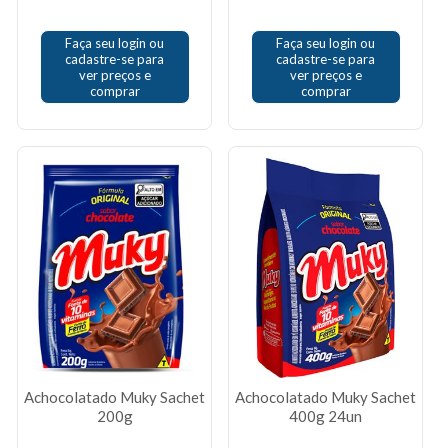
Faça seu login ou
Faça seu login ou
cadastre-se para
cadastre-se para
ver preços e
ver preços e
comprar
comprar
Achocolatado Muky Sachet
Achocolatado Muky Sachet
200g
400g 24un