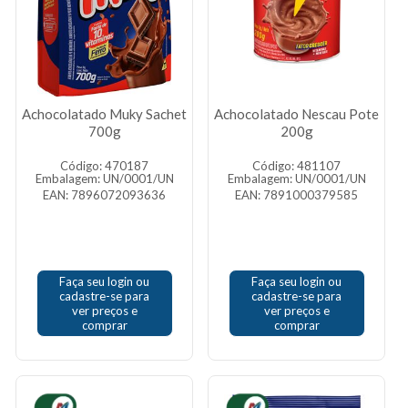
Achocolatado Muky Sachet
Achocolatado Nescau Pote
700g
200g
Código: 470187
Código: 481107
Embalagem: UN/0001/UN
Embalagem: UN/0001/UN
EAN: 7896072093636
EAN: 7891000379585
Faça seu login ou
Faça seu login ou
cadastre-se para
cadastre-se para
ver preços e
ver preços e
comprar
comprar