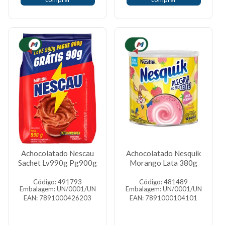
Achocolatado Nescau
Achocolatado Nesquik
Sachet Lv990g Pg900g
Morango Lata 380g
Código: 491793
Código: 481489
Embalagem: UN/0001/UN
Embalagem: UN/0001/UN
EAN: 7891000426203
EAN: 7891000104101