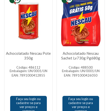
Achocolatado Nescau Pote
Achocolatado Nescau
350g
Sachet Lv730g Pg680g
Código: 486112
Código: 488500
Embalagem: UN/0001/UN
Embalagem: UN/0001/UN
EAN: 7891000412855
EAN: 7891000426050
Faça seu login ou
Faça seu login ou
cadastre-se para
cadastre-se para
ver preços e
ver preços e
comprar
comprar