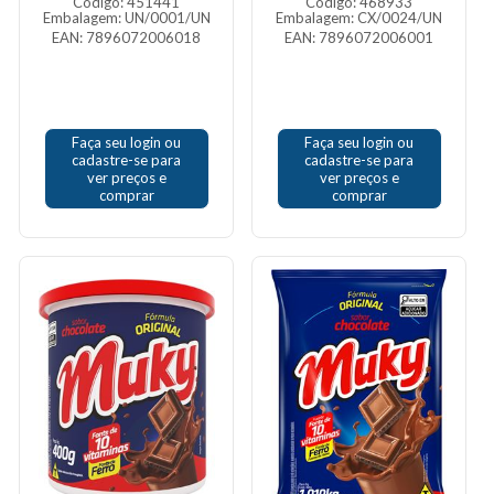
Código: 451441
Código: 468933
Embalagem: UN/0001/UN
Embalagem: CX/0024/UN
EAN: 7896072006018
EAN: 7896072006001
Faça seu login ou
Faça seu login ou
cadastre-se para
cadastre-se para
ver preços e
ver preços e
comprar
comprar