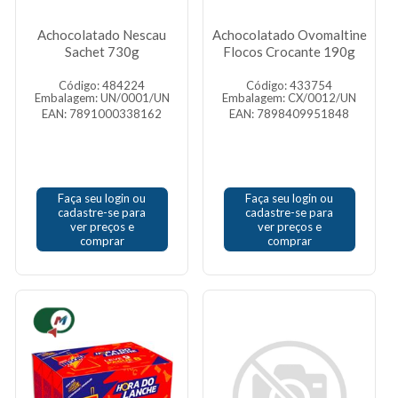
Achocolatado Nescau
Achocolatado Ovomaltine
Sachet 730g
Flocos Crocante 190g
Código: 484224
Código: 433754
Embalagem: UN/0001/UN
Embalagem: CX/0012/UN
EAN: 7891000338162
EAN: 7898409951848
Faça seu login ou
Faça seu login ou
cadastre-se para
cadastre-se para
ver preços e
ver preços e
comprar
comprar