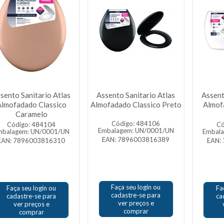
sento Sanitario Atlas
Assento Sanitario Atlas
Assent
lmofadado Classico
Almofadado Classico Preto
Almof
Caramelo
Código: 484106
Código: 484104
Có
Embalagem: UN/0001/UN
mbalagem: UN/0001/UN
Embal
EAN: 7896003816389
EAN: 7896003816310
EAN:
Faça seu login ou
Faça seu login ou
Fa
cadastre-se para
cadastre-se para
ca
ver preços e
ver preços e
comprar
comprar