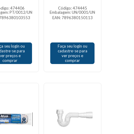
digo: 474406
Código: 474445
agem: PT/0012/UN
Embalagem: UN/0001/UN
 7896380103553
EAN: 7896380150113
ça seu login ou
Faça seu login ou
dastre-se para
cadastre-se para
ver preços e
ver preços e
comprar
comprar