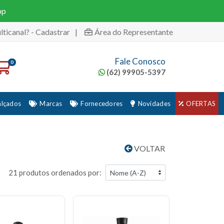
pp
lticanal? - Cadastrar
|
Área do Representante
Fale Conosco
0
(62) 99905-5397
alçados
Marcas
Fornecedores
Novidades
OFERTAS
VOLTAR
21 produtos ordenados por: