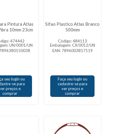
ara Pintura Atlas
Sifao Plastico Atlas Branco
fibra 10mm 23cm
500mm
digo: 474442
Código: 484113
agem: UN/0001/UN
Embalagem: CX/0012/UN
 7896380150038
EAN: 7896003817119
ça seu login ou
Faça seu login ou
dastre-se para
cadastre-se para
ver preços e
ver preços e
comprar
comprar