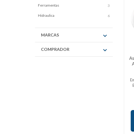
Ferramentas
3
Hidraulica
6
MARCAS
COMPRADOR
As
A
E