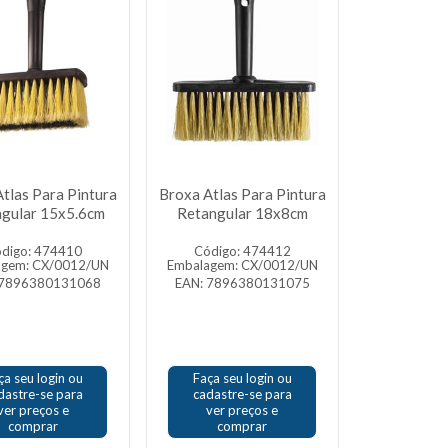
tlas Para Pintura
Broxa Atlas Para Pintura
gular 15x5.6cm
Retangular 18x8cm
digo: 474410
Código: 474412
agem: CX/0012/UN
Embalagem: CX/0012/UN
 7896380131068
EAN: 7896380131075
ça seu login ou
Faça seu login ou
dastre-se para
cadastre-se para
ver preços e
ver preços e
comprar
comprar