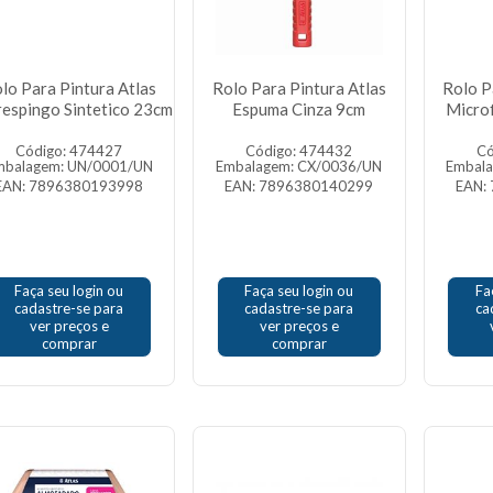
lo Para Pintura Atlas
Rolo Para Pintura Atlas
Rolo P
respingo Sintetico 23cm
Espuma Cinza 9cm
Micro
Código: 474427
Código: 474432
Có
mbalagem: UN/0001/UN
Embalagem: CX/0036/UN
Embal
EAN: 7896380193998
EAN: 7896380140299
EAN:
Faça seu login ou
Faça seu login ou
Fa
cadastre-se para
cadastre-se para
ca
ver preços e
ver preços e
comprar
comprar