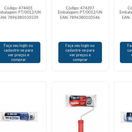
Código: 474401
Código: 474397
Có
mbalagem: PT/0012/UN
Embalagem: PT/0012/UN
Embal
EAN: 7896380103539
EAN: 7896380103546
EAN:
Faça seu login ou
Faça seu login ou
Fa
cadastre-se para
cadastre-se para
ca
ver preços e
ver preços e
comprar
comprar