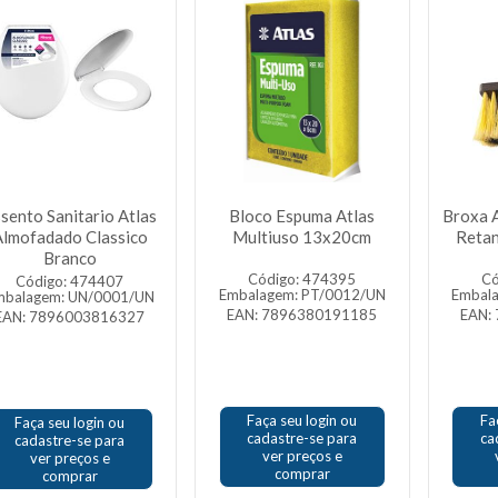
sento Sanitario Atlas
Bloco Espuma Atlas
Broxa A
lmofadado Classico
Multiuso 13x20cm
Retan
Branco
Código: 474395
Có
Código: 474407
Embalagem: PT/0012/UN
Embal
mbalagem: UN/0001/UN
EAN: 7896380191185
EAN:
EAN: 7896003816327
Faça seu login ou
Fa
Faça seu login ou
cadastre-se para
ca
cadastre-se para
ver preços e
ver preços e
comprar
comprar