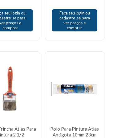
ça seu login ou
Faça seu login ou
dastre-se para
cadastre-se para
ver preços e
ver preços e
comprar
comprar
Trincha Atlas Para
Rolo Para Pintura Atlas
intura 2 1/2
Antigota 10mm 23cm