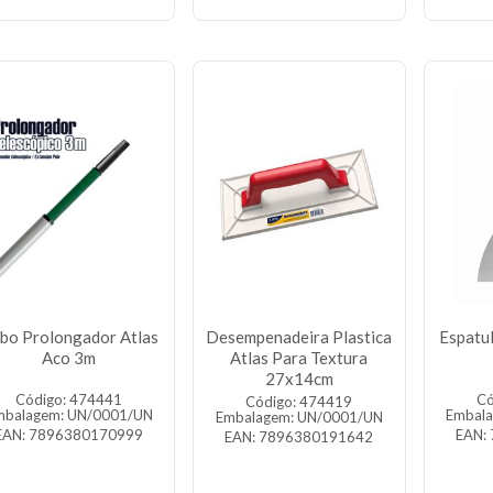
bo Prolongador Atlas
Desempenadeira Plastica
Espatu
Aco 3m
Atlas Para Textura
27x14cm
Código: 474441
Có
Código: 474419
mbalagem: UN/0001/UN
Embal
Embalagem: UN/0001/UN
EAN: 7896380170999
EAN:
EAN: 7896380191642