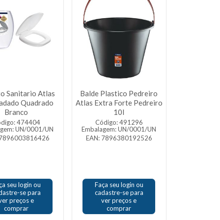
o Sanitario Atlas
Balde Plastico Pedreiro
adado Quadrado
Atlas Extra Forte Pedreiro
Branco
10l
digo: 474404
Código: 491296
agem: UN/0001/UN
Embalagem: UN/0001/UN
 7896003816426
EAN: 7896380192526
ça seu login ou
Faça seu login ou
dastre-se para
cadastre-se para
ver preços e
ver preços e
comprar
comprar