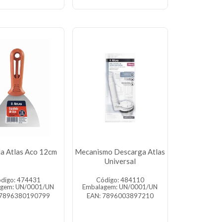
la Atlas Aco 12cm
Mecanismo Descarga Atlas
Universal
digo: 474431
Código: 484110
agem: UN/0001/UN
Embalagem: UN/0001/UN
 7896380190799
EAN: 7896003897210