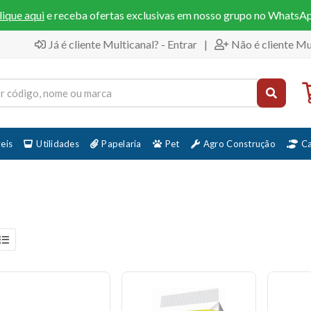
lique aqui
e receba ofertas exclusivas em nosso grupo no WhatsA
Já é cliente Multicanal? - Entrar
|
Não é cliente Mu
eis
Utilidades
Papelaria
Pet
Agro Construção
C