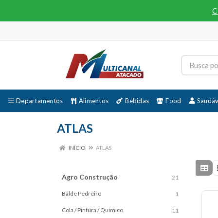
C
Departamentos
Alimentos
Bebidas
Food
Saudáv
ATLAS
INÍCIO
ATLAS
Agro Construção
21
Balde Pedreiro
1
Cola / Pintura / Quimico
11