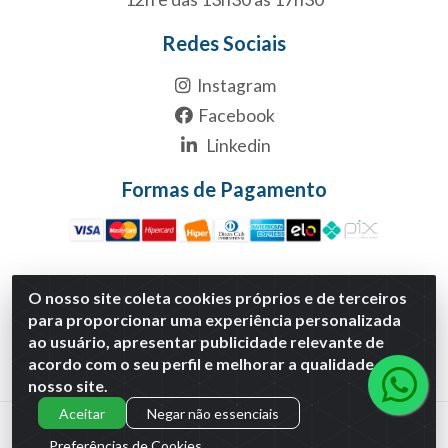
Redes Sociais
Instagram
Facebook
Linkedin
Formas de Pagamento
O nosso site coleta cookies próprios e de terceiros
Multicanal Atacado LTDA - Rua 1-B, S/NC, Quadra1B Lote 1
para proporcionar uma experiência personalizada
Anexo Modulo 2 - Polo Empresarial Goias - Etapa Xiii,
ao usuário, apresentar publicidade relevante de
Aparecida de Goiânia/GO - CNPJ 29.460.170/0001-30
acordo com o seu perfil e melhorar a qualidade do
nosso site.
Aceitar
Negar não essenciais
Preferências de Cookies