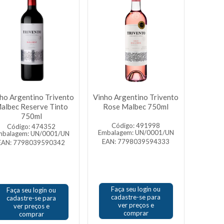
ho Argentino Trivento
Vinho Argentino Trivento
albec Reserve Tinto
Rose Malbec 750ml
750ml
Código: 491998
Código: 474352
Embalagem: UN/0001/UN
mbalagem: UN/0001/UN
EAN: 7798039594333
EAN: 7798039590342
Faça seu login ou
Faça seu login ou
cadastre-se para
cadastre-se para
ver preços e
ver preços e
comprar
comprar