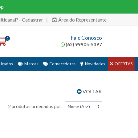
pp
lticanal? - Cadastrar
|
Área do Representante
Fale Conosco
0
(62) 99905-5397
alçados
Marcas
Fornecedores
Novidades
OFERTAS
VOLTAR
2 produtos ordenados por: