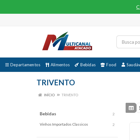
C
Departamentos
Alimentos
Bebidas
Food
Saudáv
TRIVENTO
INÍCIO
TRIVENTO
Bebidas
2
Vinhos Importados Classicos
2