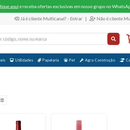
lique aqui
e receba ofertas exclusivas em nosso grupo no WhatsA
Já é cliente Multicanal? - Entrar
|
Não é cliente Mu
eis
Utilidades
Papelaria
Pet
Agro Construção
C