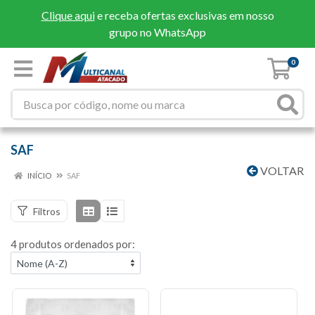
Clique aqui
e receba ofertas exclusivas em nosso
grupo no WhatsApp
0
SAF
VOLTAR
INÍCIO
SAF
Filtros
4 produtos ordenados por: