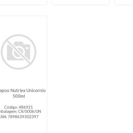
mpoo Nutriex Unicornio
500ml
Código: 486921
mbalagem: CX/0006/UN
EAN: 7898639302397