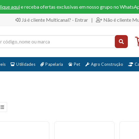
lique aqui
e receba ofertas exclusivas em nosso grupo no WhatsA
Já é cliente Multicanal? - Entrar
|
Não é cliente Mu
eis
Utilidades
Papelaria
Pet
Agro Construção
C