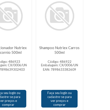
cionador Nutriex
Shampoo Nutriex Carros
icornio 500ml
500ml
digo: 486923
Código: 486922
agem: CX/0006/UN
Embalagem: CX/0006/UN
 7898639302403
EAN: 7898633382609
ça seu login ou
Faça seu login ou
dastre-se para
cadastre-se para
ver preços e
ver preços e
comprar
comprar