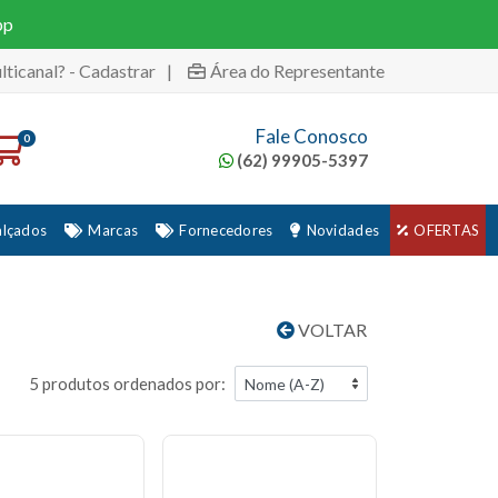
pp
lticanal? - Cadastrar
|
Área do Representante
Fale Conosco
0
(62) 99905-5397
alçados
Marcas
Fornecedores
Novidades
OFERTAS
VOLTAR
5 produtos ordenados por: