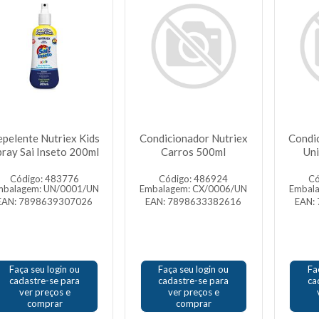
pelente Nutriex Kids
Condicionador Nutriex
Condi
pray Sai Inseto 200ml
Carros 500ml
Un
Código: 483776
Código: 486924
Có
mbalagem: UN/0001/UN
Embalagem: CX/0006/UN
Embal
EAN: 7898639307026
EAN: 7898633382616
EAN:
Faça seu login ou
Faça seu login ou
Fa
cadastre-se para
cadastre-se para
ca
ver preços e
ver preços e
comprar
comprar