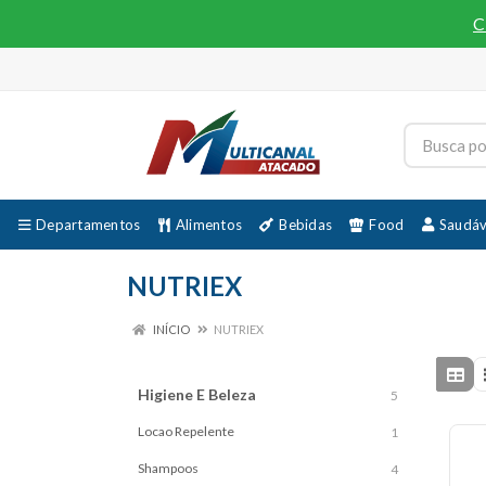
C
Departamentos
Alimentos
Bebidas
Food
Saudáv
NUTRIEX
INÍCIO
NUTRIEX
Higiene E Beleza
5
Locao Repelente
1
Shampoos
4