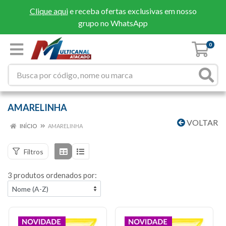
Clique aqui
e receba ofertas exclusivas em nosso
grupo no WhatsApp
0
AMARELINHA
VOLTAR
INÍCIO
AMARELINHA
Filtros
3 produtos ordenados por: