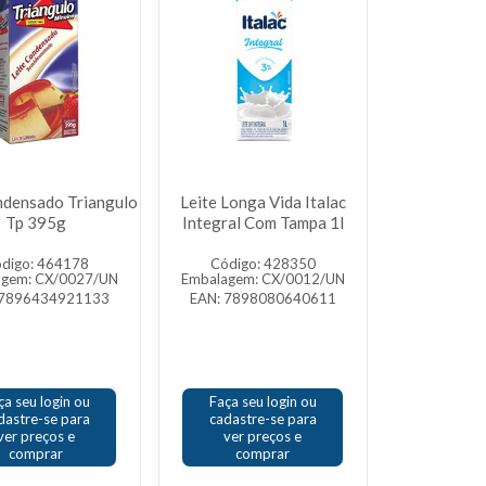
ndensado Triangulo
Leite Longa Vida Italac
Tp 395g
Integral Com Tampa 1l
digo: 464178
Código: 428350
agem: CX/0027/UN
Embalagem: CX/0012/UN
 7896434921133
EAN: 7898080640611
ça seu login ou
Faça seu login ou
dastre-se para
cadastre-se para
ver preços e
ver preços e
comprar
comprar