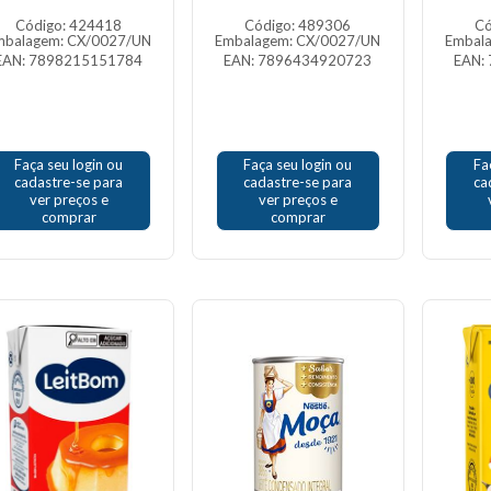
Código: 424418
Código: 489306
Có
mbalagem: CX/0027/UN
Embalagem: CX/0027/UN
Embal
EAN: 7898215151784
EAN: 7896434920723
EAN:
Faça seu login ou
Faça seu login ou
Fa
cadastre-se para
cadastre-se para
ca
ver preços e
ver preços e
comprar
comprar