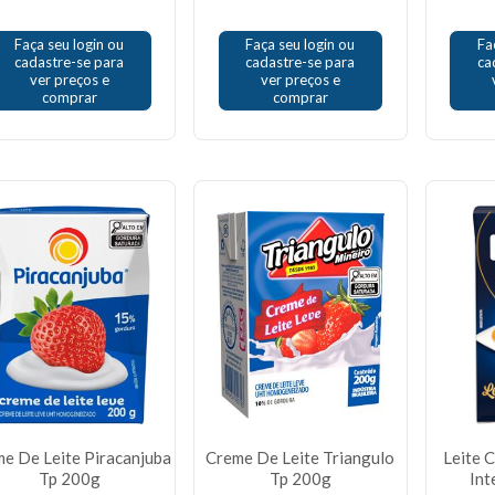
Faça seu login ou
Faça seu login ou
Fa
cadastre-se para
cadastre-se para
ca
ver preços e
ver preços e
comprar
comprar
e De Leite Piracanjuba
Creme De Leite Triangulo
Leite 
Tp 200g
Tp 200g
Int