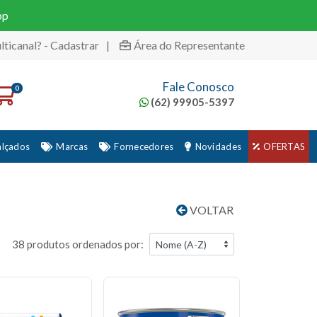
pp
lticanal? - Cadastrar
|
Área do Representante
Fale Conosco
0
(62) 99905-5397
alçados
Marcas
Fornecedores
Novidades
OFERTAS
VOLTAR
38 produtos ordenados por: