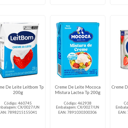
me De Leite Leitbom Tp
Creme De Leite Mococa
Creme De
200g
Mistura Lactea Tp 200g
Código: 460745
Código: 462938
Có
mbalagem: CX/0027/UN
Embalagem: CX/0027/UN
Embal
EAN: 7898215155041
EAN: 7891030300306
EAN: