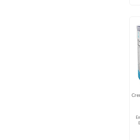
Cre
E