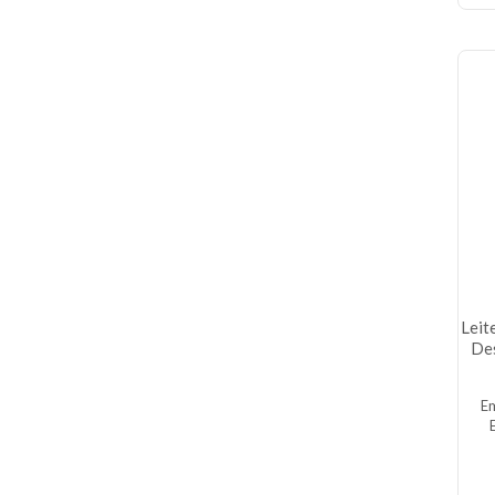
Leit
De
E