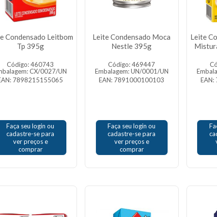
te Condensado Leitbom
Leite Condensado Moca
Leite C
Tp 395g
Nestle 395g
Mistur
Código: 460743
Código: 469447
Có
mbalagem: CX/0027/UN
Embalagem: UN/0001/UN
Embal
EAN: 7898215155065
EAN: 7891000100103
EAN:
Faça seu login ou
Faça seu login ou
Fa
cadastre-se para
cadastre-se para
ca
ver preços e
ver preços e
comprar
comprar