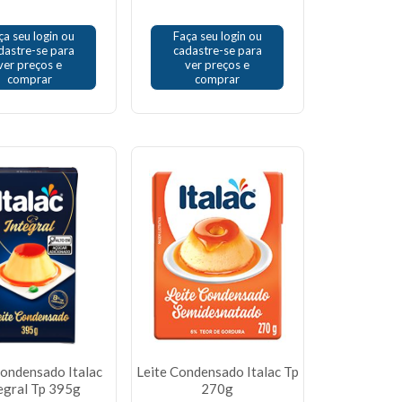
ça seu login ou
Faça seu login ou
dastre-se para
cadastre-se para
ver preços e
ver preços e
comprar
comprar
Condensado Italac
Leite Condensado Italac Tp
egral Tp 395g
270g