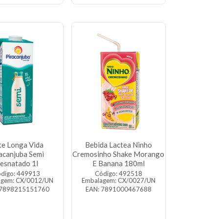
te Longa Vida
Bebida Lactea Ninho
acanjuba Semi
Cremosinho Shake Morango
esnatado 1l
E Banana 180ml
digo: 449913
Código: 492518
agem: CX/0012/UN
Embalagem: CX/0027/UN
 7898215151760
EAN: 7891000467688