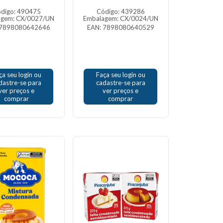
digo: 490475
Código: 439286
agem: CX/0027/UN
Embalagem: CX/0024/UN
 7898080642646
EAN: 7898080640529
ça seu login ou
Faça seu login ou
dastre-se para
cadastre-se para
ver preços e
ver preços e
comprar
comprar