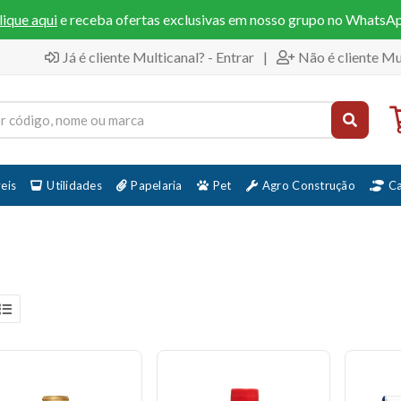
lique aqui
e receba ofertas exclusivas em nosso grupo no WhatsA
Já é cliente Multicanal? - Entrar
|
Não é cliente Mu
eis
Utilidades
Papelaria
Pet
Agro Construção
C