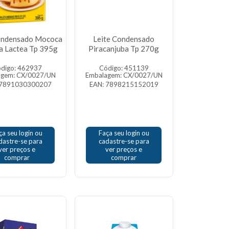
ondensado Mococa
Leite Condensado
a Lactea Tp 395g
Piracanjuba Tp 270g
digo: 462937
Código: 451139
agem: CX/0027/UN
Embalagem: CX/0027/UN
 7891030300207
EAN: 7898215152019
ça seu login ou
Faça seu login ou
dastre-se para
cadastre-se para
ver preços e
ver preços e
comprar
comprar