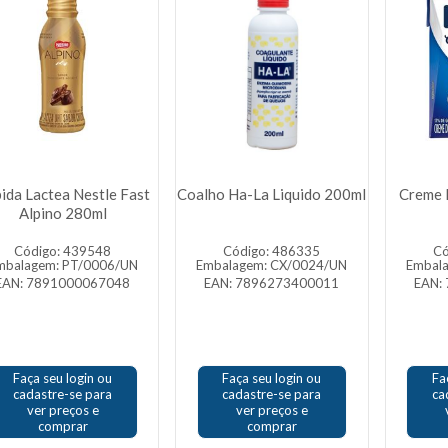
ida Lactea Nestle Fast
Coalho Ha-La Liquido 200ml
Creme D
Alpino 280ml
Código: 439548
Código: 486335
Có
mbalagem: PT/0006/UN
Embalagem: CX/0024/UN
Embal
EAN: 7891000067048
EAN: 7896273400011
EAN:
Faça seu login ou
Faça seu login ou
Fa
cadastre-se para
cadastre-se para
ca
ver preços e
ver preços e
comprar
comprar