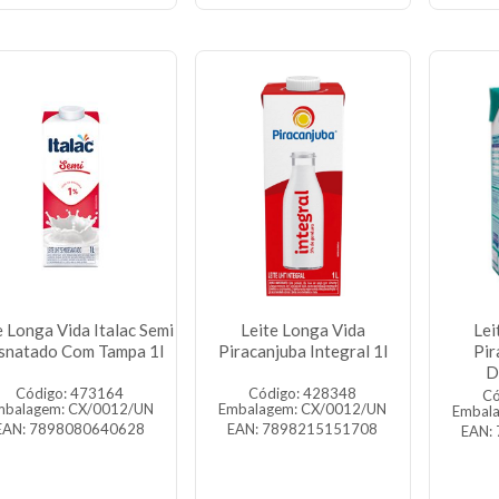
e Longa Vida Italac Semi
Leite Longa Vida
Lei
snatado Com Tampa 1l
Piracanjuba Integral 1l
Pir
D
Código: 473164
Código: 428348
Có
mbalagem: CX/0012/UN
Embalagem: CX/0012/UN
Embal
EAN: 7898080640628
EAN: 7898215151708
EAN: