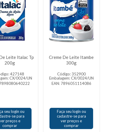
e Leite Italac Tp
Creme De Leite Itambe
200g
300g
digo: 427148
Código: 352900
agem: CX/0024/UN
Embalagem: CX/0024/UN
 7898080640222
EAN: 7896051114086
ça seu login ou
Faça seu login ou
dastre-se para
cadastre-se para
ver preços e
ver preços e
comprar
comprar