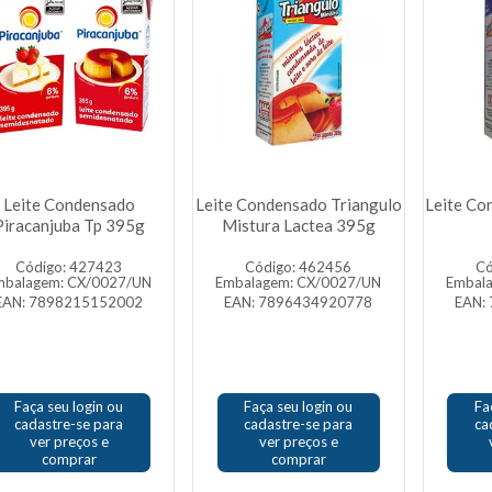
Leite Condensado
Leite Condensado Triangulo
Leite Co
Piracanjuba Tp 395g
Mistura Lactea 395g
Código: 427423
Código: 462456
Có
mbalagem: CX/0027/UN
Embalagem: CX/0027/UN
Embal
EAN: 7898215152002
EAN: 7896434920778
EAN:
Faça seu login ou
Faça seu login ou
Fa
cadastre-se para
cadastre-se para
ca
ver preços e
ver preços e
comprar
comprar