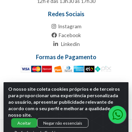
12h e das 13h30 às 17h30
Redes Sociais
Instagram
Facebook
Linkedin
Formas de Pagamento
O nosso site coleta cookies próprios e de terceiros
Multicanal Atacado LTDA - Rua 1-B, S/NC, Quadra1B Lote 1
para proporcionar uma experiência personalizada
Anexo Modulo 2 - Polo Empresarial Goias - Etapa Xiii,
ao usuário, apresentar publicidade relevante de
Aparecida de Goiânia/GO - CNPJ 29.460.170/0001-30
acordo com o seu perfil e melhorar a qualidade do
nosso site.
Aceitar
Negar não essenciais