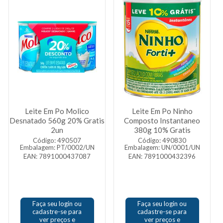
Leite Em Po Molico
Leite Em Po Ninho
Desnatado 560g 20% Gratis
Composto Instantaneo
2un
380g 10% Gratis
Código: 490507
Código: 490830
Embalagem: PT/0002/UN
Embalagem: UN/0001/UN
EAN: 7891000437087
EAN: 7891000432396
Faça seu login ou
Faça seu login ou
cadastre-se para
cadastre-se para
ver preços e
ver preços e