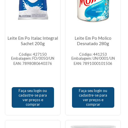
Leite Em Po Italac Integral
Leite Em Po Molico
Sachet 200g
Desnatado 280g
Código: 427150
Código: 441253
Embalagem: FD/0050/UN
Embalagem: UN/0001/UN
EAN: 7898080640376
EAN: 7891000101506
Faça seu login ou
Faça seu login ou
cadastre-se para
cadastre-se para
ver preços e
ver preços e
comprar
comprar