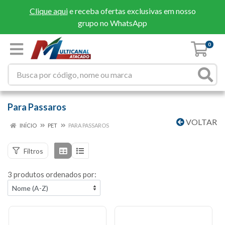
Clique aqui
e receba ofertas exclusivas em nosso
grupo no WhatsApp
0
Para Passaros
VOLTAR
INÍCIO
PET
PARA PASSAROS
Filtros
3 produtos ordenados por: