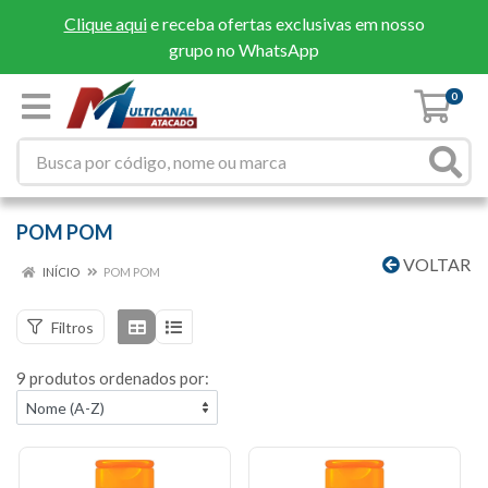
Clique aqui
e receba ofertas exclusivas em nosso
grupo no WhatsApp
0
POM POM
VOLTAR
INÍCIO
POM POM
Filtros
9 produtos ordenados por: