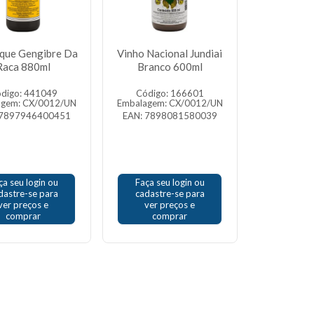
que Gengibre Da
Vinho Nacional Jundiai
Raca 880ml
Branco 600ml
digo: 441049
Código: 166601
agem: CX/0012/UN
Embalagem: CX/0012/UN
 7897946400451
EAN: 7898081580039
ça seu login ou
Faça seu login ou
dastre-se para
cadastre-se para
ver preços e
ver preços e
comprar
comprar