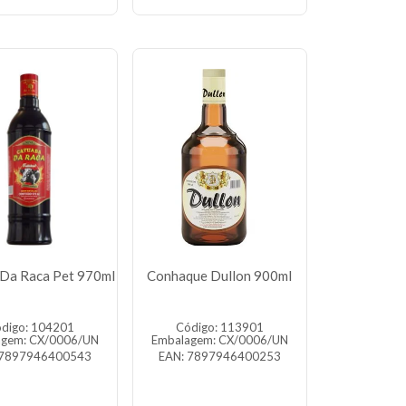
Da Raca Pet 970ml
Conhaque Dullon 900ml
digo: 104201
Código: 113901
agem: CX/0006/UN
Embalagem: CX/0006/UN
 7897946400543
EAN: 7897946400253