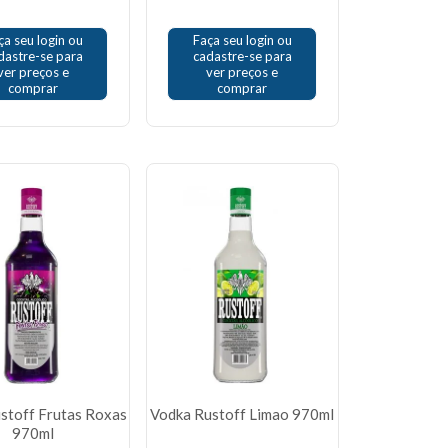
ça seu login ou
Faça seu login ou
dastre-se para
cadastre-se para
ver preços e
ver preços e
comprar
comprar
stoff Frutas Roxas
Vodka Rustoff Limao 970ml
970ml