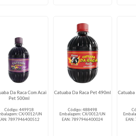
uaba Da Raca Com Acai
Catuaba Da Raca Pet 490ml
Catuaba 
Pet 500ml
Código: 449918
Código: 488498
Có
mbalagem: CX/0012/UN
Embalagem: CX/0012/UN
Embal
EAN: 7897946400512
EAN: 7897946400024
EAN: