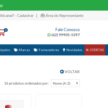
pp
lticanal? - Cadastrar
|
Área do Representante
Fale Conosco
0
(62) 99905-5397
alçados
Marcas
Fornecedores
Novidades
OFERTAS
VOLTAR
16 produtos ordenados por: