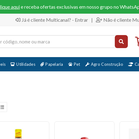
lique aqui
e receba ofertas exclusivas em nosso grupo no WhatsA
Já é cliente Multicanal? - Entrar
|
Não é cliente Mu
eis
Utilidades
Papelaria
Pet
Agro Construção
C