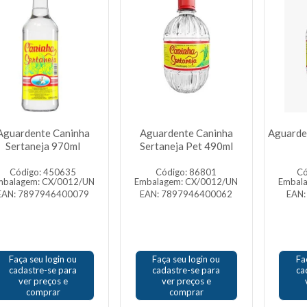
Aguardente Caninha
Aguardente Caninha
Aguarde
Sertaneja 970ml
Sertaneja Pet 490ml
Código: 450635
Código: 86801
Có
mbalagem: CX/0012/UN
Embalagem: CX/0012/UN
Embal
EAN: 7897946400079
EAN: 7897946400062
EAN:
Faça seu login ou
Faça seu login ou
Fa
cadastre-se para
cadastre-se para
ca
ver preços e
ver preços e
comprar
comprar