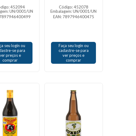
digo: 452094
Código: 452078
agem: UN/0001/UN
Embalagem: UN/0001/UN
 7897946400499
EAN: 7897946400475
ça seu login ou
Faça seu login ou
dastre-se para
cadastre-se para
ver preços e
ver preços e
comprar
comprar