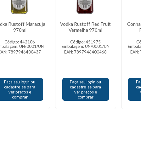
dka Rustoff Maracuja
Vodka Rustoff Red Fruit
Conha
970ml
Vermelha 970ml
Código: 442106
Código: 451975
Có
mbalagem: UN/0001/UN
Embalagem: UN/0001/UN
Embal
EAN: 7897946400437
EAN: 7897946400468
EAN:
Faça seu login ou
Faça seu login ou
Fa
cadastre-se para
cadastre-se para
ca
ver preços e
ver preços e
comprar
comprar