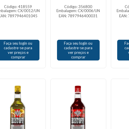
Código: 418559
Código: 356800
Có
mbalagem: CX/0012/UN
Embalagem: CX/0006/UN
Embal
EAN: 7897946401045
EAN: 7897946400031
EAN:
Faça seu login ou
Faça seu login ou
Fa
cadastre-se para
cadastre-se para
ca
ver preços e
ver preços e
comprar
comprar