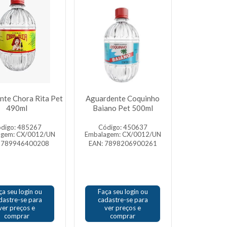
nte Chora Rita Pet
Aguardente Coquinho
490ml
Baiano Pet 500ml
digo: 485267
Código: 450637
agem: CX/0012/UN
Embalagem: CX/0012/UN
 789946400208
EAN: 7898206900261
ça seu login ou
Faça seu login ou
dastre-se para
cadastre-se para
ver preços e
ver preços e
comprar
comprar