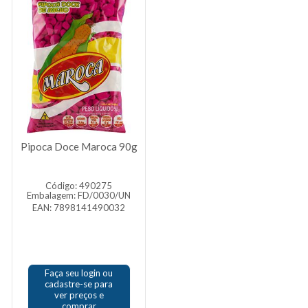
Pipoca Doce Maroca 90g
Código: 490275
Embalagem: FD/0030/UN
EAN: 7898141490032
Faça seu login ou
cadastre-se para
ver preços e
comprar