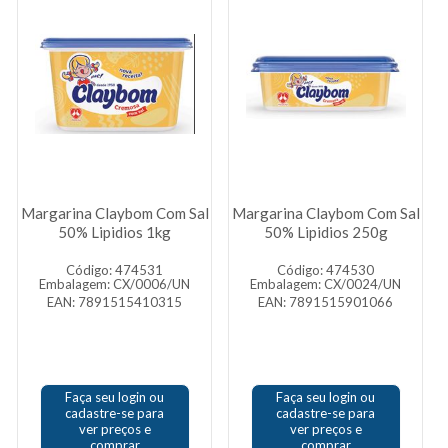
Margarina Claybom Com Sal
Margarina Claybom Com Sal
50% Lipidios 1kg
50% Lipidios 250g
Código: 474531
Código: 474530
Embalagem: CX/0006/UN
Embalagem: CX/0024/UN
EAN: 7891515410315
EAN: 7891515901066
Faça seu login ou
Faça seu login ou
cadastre-se para
cadastre-se para
ver preços e
ver preços e
comprar
comprar