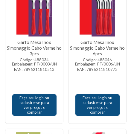
Garfo Mesa Inox
Garfo Mesa Inox
Simonaggio Cabo Vermelho
Simonaggio Cabo Vermelho
3pcs
6pcs
Código: 488034
Código: 488046
Embalagem: PT/0003/UN
Embalagem: PT/0006/UN
EAN: 7896211810513
EAN: 7896211810773
Faça seu login ou
Faça seu login ou
cadastre-se para
cadastre-se para
ver preços e
ver preços e
comprar
comprar