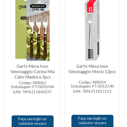
Garfo Mesa Inox
Garfo Mesa Inox
Simonaggio Cucina Mia
Simonaggio Moniz 12pcs
Cabo Madeira 3pcs
Código: 488054
Código: 488062
Embalagem: PT/0012/UN
Embalagem: PT/0003/UN
EAN: 7896211817123
EAN: 7896211840237
Faça seu login ou
Faça seu login ou
cadastre-se para
cadastre-se para