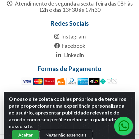
Atendimento de segunda a sexta-feira das 08h às
12h e das 13h30 às 17h30
Redes Sociais
Instagram
Facebook
Linkedin
Formas de Pagamento
O nosso site coleta cookies próprios e de terceiros
para proporcionar uma experiência personalizada
Multicanal Atacado LTDA - Rua 1-B, S/NC, Quadra1B Lote 1
ao usuário, apresentar publicidade relevante de
Anexo Modulo 2 - Polo Empresarial Goias - Etapa Xiii,
acordo com o seu perfil e melhorar a qualidade do
Aparecida de Goiânia/GO - CNPJ 29.460.170/0001-30
nosso site.
Aceitar
Negar não essenciais