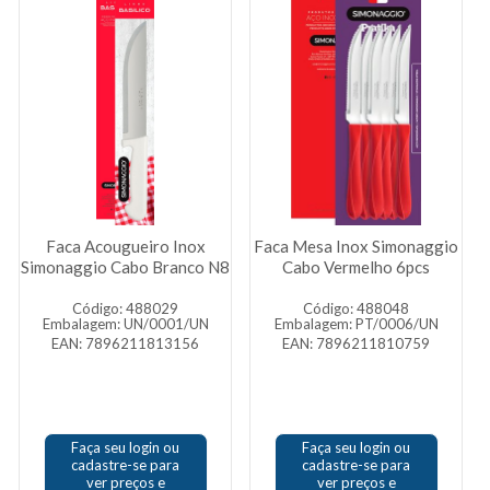
Faca Acougueiro Inox
Faca Mesa Inox Simonaggio
Simonaggio Cabo Branco N8
Cabo Vermelho 6pcs
Código: 488029
Código: 488048
Embalagem: UN/0001/UN
Embalagem: PT/0006/UN
EAN: 7896211813156
EAN: 7896211810759
Faça seu login ou
Faça seu login ou
cadastre-se para
cadastre-se para
ver preços e
ver preços e