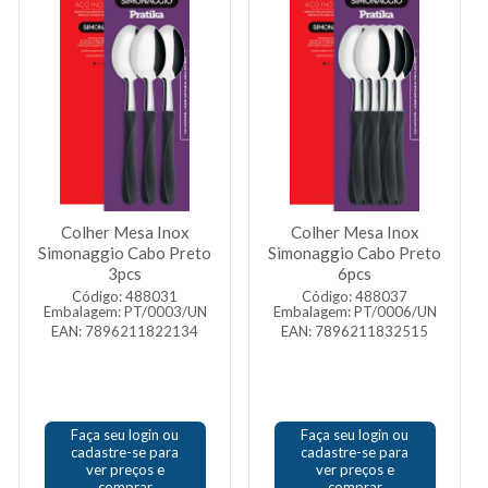
Colher Mesa Inox
Colher Mesa Inox
Simonaggio Cabo Preto
Simonaggio Cabo Preto
3pcs
6pcs
Código: 488031
Código: 488037
Embalagem: PT/0003/UN
Embalagem: PT/0006/UN
EAN: 7896211822134
EAN: 7896211832515
Faça seu login ou
Faça seu login ou
cadastre-se para
cadastre-se para
ver preços e
ver preços e
comprar
comprar