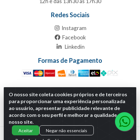
12h e das 13h30 às 17h30
Redes Sociais
Instagram
Facebook
Linkedin
Formas de Pagamento
O nosso site coleta cookies próprios e de terceiros
Multicanal Atacado LTDA - Rua 1-B, S/NC, Quadra1B Lote 1
para proporcionar uma experiência personalizada
Anexo Modulo 2 - Polo Empresarial Goias - Etapa Xiii,
ao usuário, apresentar publicidade relevante de
Aparecida de Goiânia/GO - CNPJ 29.460.170/0001-30
acordo com o seu perfil e melhorar a qualidade do
nosso site.
Aceitar
Negar não essenciais