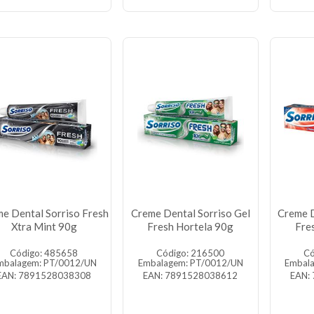
e Dental Sorriso Fresh
Creme Dental Sorriso Gel
Creme D
Xtra Mint 90g
Fresh Hortela 90g
Fre
Código: 485658
Código: 216500
Có
mbalagem: PT/0012/UN
Embalagem: PT/0012/UN
Embal
EAN: 7891528038308
EAN: 7891528038612
EAN: