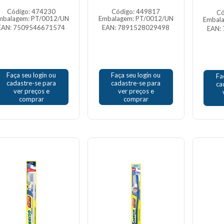
Código: 474230
Código: 449817
Có
mbalagem: PT/0012/UN
Embalagem: PT/0012/UN
Embal
EAN: 7509546671574
EAN: 7891528029498
EAN:
Faça seu login ou
Faça seu login ou
Fa
cadastre-se para
cadastre-se para
ca
ver preços e
ver preços e
comprar
comprar