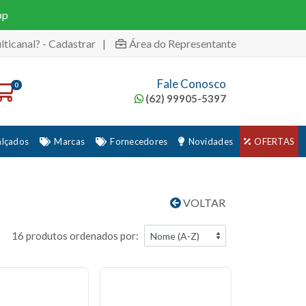
pp
lticanal? - Cadastrar
|
Área do Representante
Fale Conosco
0
(62) 99905-5397
alçados
Marcas
Fornecedores
Novidades
OFERTAS
VOLTAR
16 produtos ordenados por: