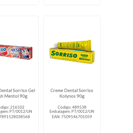
ental Sorriso Gel
Creme Dental Sorriso
sh Mentol 90g
Kolynos 90g
digo: 216502
Código: 489538
agem: PT/0012/UN
Embalagem: PT/0012/UN
 7891528038568
EAN: 7509546701059