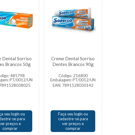
 Dental Sorriso
Creme Dental Sorriso
es Brancos 50g
Dentes Brancos 90g
digo: 485798
Código: 216800
agem: PT/0012/UN
Embalagem: PT/0012/UN
 7891528038025
EAN: 7891528030142
ça seu login ou
Faça seu login ou
dastre-se para
cadastre-se para
ver preços e
ver preços e
comprar
comprar