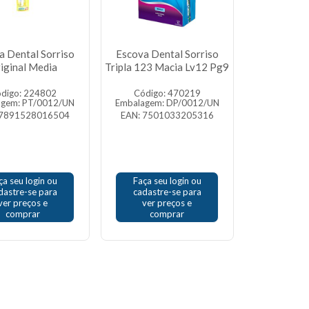
a Dental Sorriso
Escova Dental Sorriso
iginal Media
Tripla 123 Macia Lv12 Pg9
digo: 224802
Código: 470219
agem: PT/0012/UN
Embalagem: DP/0012/UN
 7891528016504
EAN: 7501033205316
ça seu login ou
Faça seu login ou
dastre-se para
cadastre-se para
ver preços e
ver preços e
comprar
comprar