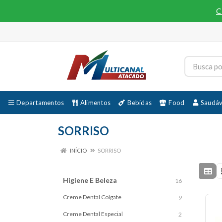
C
Departamentos
Alimentos
Bebidas
Food
Saudáv
SORRISO
INÍCIO
SORRISO
Higiene E Beleza
16
Creme Dental Colgate
9
Creme Dental Especial
2