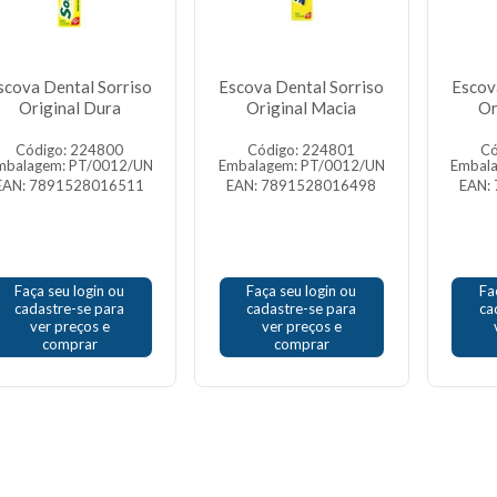
scova Dental Sorriso
Escova Dental Sorriso
Escov
Original Dura
Original Macia
Or
Código: 224800
Código: 224801
Có
mbalagem: PT/0012/UN
Embalagem: PT/0012/UN
Embal
EAN: 7891528016511
EAN: 7891528016498
EAN:
Faça seu login ou
Faça seu login ou
Fa
cadastre-se para
cadastre-se para
ca
ver preços e
ver preços e
comprar
comprar