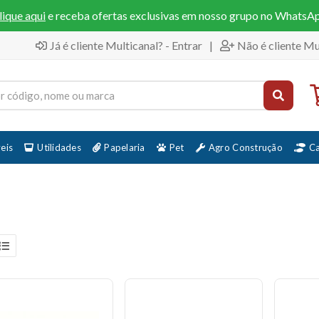
lique aqui
e receba ofertas exclusivas em nosso grupo no WhatsA
Já é cliente Multicanal? - Entrar
|
Não é cliente Mu
eis
Utilidades
Papelaria
Pet
Agro Construção
C