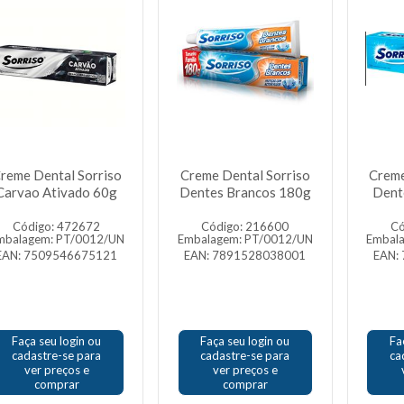
reme Dental Sorriso
Creme Dental Sorriso
Creme
Carvao Ativado 60g
Dentes Brancos 180g
Dent
Código: 472672
Código: 216600
Có
mbalagem: PT/0012/UN
Embalagem: PT/0012/UN
Embal
EAN: 7509546675121
EAN: 7891528038001
EAN:
Faça seu login ou
Faça seu login ou
Fa
cadastre-se para
cadastre-se para
ca
ver preços e
ver preços e
comprar
comprar