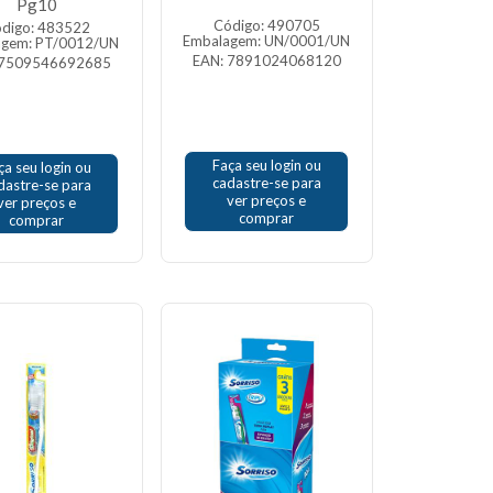
Pg10
Código: 490705
digo: 483522
Embalagem: UN/0001/UN
agem: PT/0012/UN
EAN: 7891024068120
 7509546692685
Faça seu login ou
ça seu login ou
cadastre-se para
dastre-se para
ver preços e
ver preços e
comprar
comprar